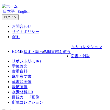
日本語
English
ログイン
お問合わせ
サイトポリシー
寄附
九大コレクション
HOME
探す・調べる
図書館を使う
図書・雑誌
リポジトリ(QIR)
学位論文
貴重資料
麻生家文書
蔵書印画像
炭鉱画像
水素材料DB
目録カード画像
所蔵コレクション