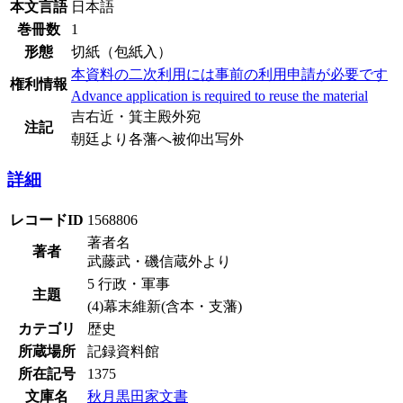
本文言語
日本語
巻冊数
1
形態
切紙（包紙入）
本資料の二次利用には事前の利用申請が必要です
権利情報
Advance application is required to reuse the material
吉右近・箕主殿外宛
注記
朝廷より各藩へ被仰出写外
詳細
レコードID
1568806
著者名
著者
武藤武・磯信蔵外より
5 行政・軍事
主題
(4)幕末維新(含本・支藩)
カテゴリ
歴史
所蔵場所
記録資料館
所在記号
1375
文庫名
秋月黒田家文書