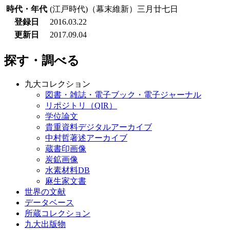
時代・年代
(江戸時代)（幕末維新）三月廿七日
登録日
2016.03.22
更新日
2017.09.04
探す・調べる
九大コレクション
図書・雑誌・電子ブック・電子ジャーナル
リポジトリ（QIR）
学位論文
貴重資料デジタルアーカイブ
中村哲著述アーカイブ
蔵書印画像
炭鉱画像
水素材料DB
麻生家文書
世界の文献
データベース
所蔵コレクション
九大出版物