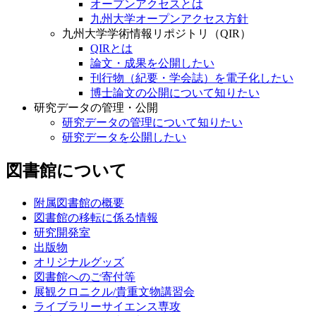
オープンアクセスとは
九州大学オープンアクセス方針
九州大学学術情報リポジトリ（QIR）
QIRとは
論文・成果を公開したい
刊行物（紀要・学会誌）を電子化したい
博士論文の公開について知りたい
研究データの管理・公開
研究データの管理について知りたい
研究データを公開したい
図書館について
附属図書館の概要
図書館の移転に係る情報
研究開発室
出版物
オリジナルグッズ
図書館へのご寄付等
展観クロニクル/貴重文物講習会
ライブラリーサイエンス専攻