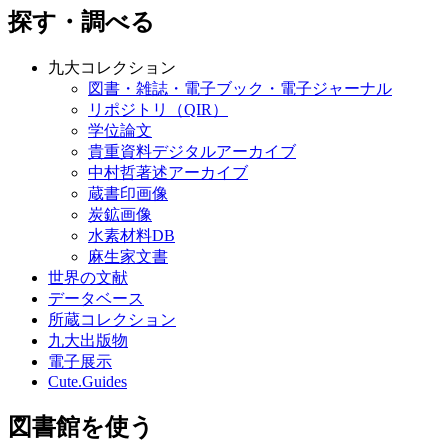
探す・調べる
九大コレクション
図書・雑誌・電子ブック・電子ジャーナル
リポジトリ（QIR）
学位論文
貴重資料デジタルアーカイブ
中村哲著述アーカイブ
蔵書印画像
炭鉱画像
水素材料DB
麻生家文書
世界の文献
データベース
所蔵コレクション
九大出版物
電子展示
Cute.Guides
図書館を使う