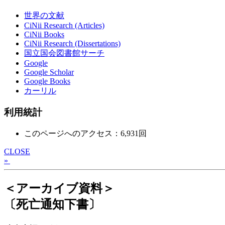
世界の文献
CiNii Research (Articles)
CiNii Books
CiNii Research (Dissertations)
国立国会図書館サーチ
Google
Google Scholar
Google Books
カーリル
利用統計
このページへのアクセス：6,931回
CLOSE
»
＜アーカイブ資料＞
〔死亡通知下書〕