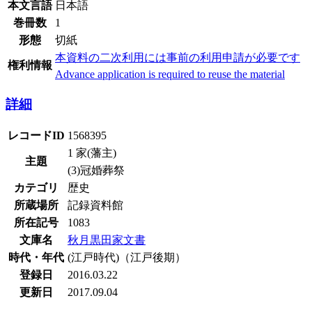
本文言語
日本語
巻冊数
1
形態
切紙
本資料の二次利用には事前の利用申請が必要です
権利情報
Advance application is required to reuse the material
詳細
レコードID
1568395
1 家(藩主)
主題
(3)冠婚葬祭
カテゴリ
歴史
所蔵場所
記録資料館
所在記号
1083
文庫名
秋月黒田家文書
時代・年代
(江戸時代)（江戸後期）
登録日
2016.03.22
更新日
2017.09.04