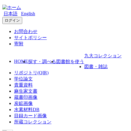
日本語
English
ログイン
お問合わせ
サイトポリシー
寄附
九大コレクション
HOME
探す・調べる
図書館を使う
図書・雑誌
リポジトリ(QIR)
学位論文
貴重資料
麻生家文書
蔵書印画像
炭鉱画像
水素材料DB
目録カード画像
所蔵コレクション