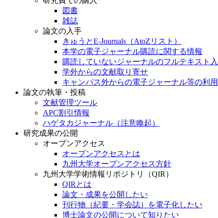
研究費での購入
図書
雑誌
論文の入手
きゅうとE-Journals（AtoZリスト）
本学の電子ジャーナル購読に関する情報
購読していないジャーナルのフルテキスト入
学外からの文献取り寄せ
キャンパス外からの電子ジャーナル等の利用
論文の執筆・投稿
文献管理ツール
APC割引情報
ハゲタカジャーナル（注意喚起）
研究成果の公開
オープンアクセス
オープンアクセスとは
九州大学オープンアクセス方針
九州大学学術情報リポジトリ（QIR）
QIRとは
論文・成果を公開したい
刊行物（紀要・学会誌）を電子化したい
博士論文の公開について知りたい