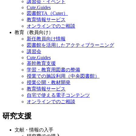
講習会・イベント
Cute.Guides
図書館TA（Cuter）
教育情報サービス
オンラインでのご相談
教育（教員向け）
新任教員向け情報
図書館を活用したアクティブラーニング
講習会
Cute.Guides
基幹教育支援
学習・教育用図書の整備
授業での施設利用（中央図書館）
授業公開・教材開発
教育情報サービス
自宅で使える電子コンテンツ
オンラインでのご相談
研究支援
文献・情報の入手