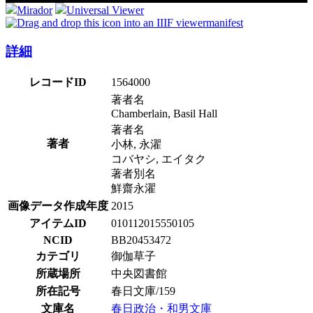
Mirador
Universal Viewer
manifest
詳細
レコードID
1564000
著者名
Chamberlain, Basil Hall
著者名
著者
小林, 永濯
コバヤシ, エイタク
著者別名
鮮齋永濯
画像データ作成年度
2015
アイテムID
010112015550105
NCID
BB20453472
カテゴリ
御伽草子
所蔵場所
中央図書館
所在記号
春日文庫/159
文庫名
春日政治・和男文庫