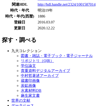
関連HDL
http://hdl.handle.net/2324/1001587014
時代・年代
明治19年
時代・年代(西暦)
1886
登録日
2016.03.07
更新日
2020.12.22
探す・調べる
九大コレクション
図書・雑誌・電子ブック・電子ジャーナル
リポジトリ（QIR）
学位論文
貴重資料デジタルアーカイブ
中村哲著述アーカイブ
蔵書印画像
炭鉱画像
水素材料DB
麻生家文書
世界の文献
データベース