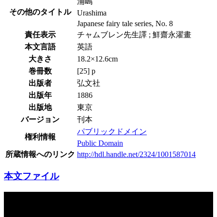
浦嶋
その他のタイトル
Urashima
Japanese fairy tale series, No. 8
責任表示
チャムブレン先生譯 ; 鮮齋永濯畫
本文言語
英語
大きさ
18.2×12.6cm
巻冊数
[25] p
出版者
弘文社
出版年
1886
出版地
東京
バージョン
刊本
パブリックドメイン
権利情報
Public Domain
所蔵情報へのリンク
http://hdl.handle.net/2324/1001587014
本文ファイル