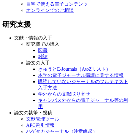
自宅で使える電子コンテンツ
オンラインでのご相談
研究支援
文献・情報の入手
研究費での購入
図書
雑誌
論文の入手
きゅうとE-Journals（AtoZリスト）
本学の電子ジャーナル購読に関する情報
購読していないジャーナルのフルテキスト
入手方法
学外からの文献取り寄せ
キャンパス外からの電子ジャーナル等の利
用
論文の執筆・投稿
文献管理ツール
APC割引情報
ハゲタカジャーナル（注意喚起）