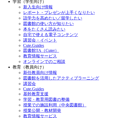
学習（学生向け）
新入生向け情報
レポート・プレゼンが上手くなりたい
語学力を高めたい／留学したい
図書館の使い方が知りたい
本をたくさん読みたい
自宅で使える電子コンテンツ
講習会・イベント
Cute.Guides
図書館TA（Cuter）
教育情報サービス
オンラインでのご相談
教育（教員向け）
新任教員向け情報
図書館を活用したアクティブラーニング
講習会
Cute.Guides
基幹教育支援
学習・教育用図書の整備
授業での施設利用（中央図書館）
授業公開・教材開発
教育情報サービス