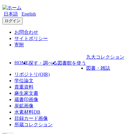
日本語
English
ログイン
お問合わせ
サイトポリシー
寄附
九大コレクション
HOME
探す・調べる
図書館を使う
図書・雑誌
リポジトリ(QIR)
学位論文
貴重資料
麻生家文書
蔵書印画像
炭鉱画像
水素材料DB
目録カード画像
所蔵コレクション