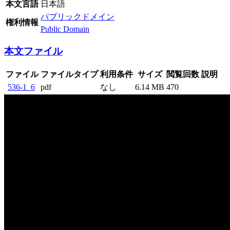
本文言語
日本語
パブリックドメイン
権利情報
Public Domain
本文ファイル
ファイル
ファイルタイプ
利用条件
サイズ
閲覧回数
説明
536-1_6
pdf
なし
6.14 MB
470