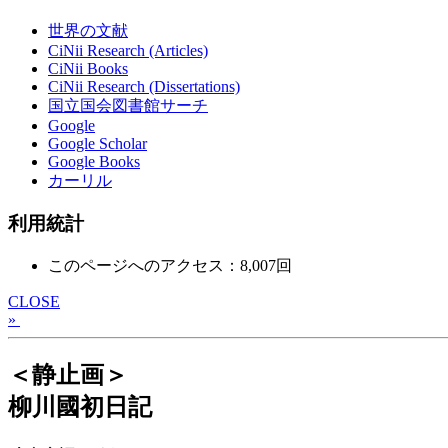
世界の文献
CiNii Research (Articles)
CiNii Books
CiNii Research (Dissertations)
国立国会図書館サーチ
Google
Google Scholar
Google Books
カーリル
利用統計
このページへのアクセス：8,007回
CLOSE
»
＜静止画＞
柳川國初日記