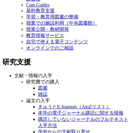
Cute.Guides
基幹教育支援
学習・教育用図書の整備
授業での施設利用（中央図書館）
授業公開・教材開発
教育情報サービス
自宅で使える電子コンテンツ
オンラインでのご相談
研究支援
文献・情報の入手
研究費での購入
図書
雑誌
論文の入手
きゅうとE-Journals（AtoZリスト）
本学の電子ジャーナル購読に関する情報
購読していないジャーナルのフルテキスト
入手方法
学外からの文献取り寄せ