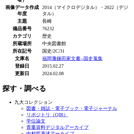
画像データ作成
2014（マイクロデジタル）・2022（デジ
年度
タル）
主題
長崎
備品番号
76232
カテゴリ
歴史
所蔵場所
中央図書館
所在記号
国史/2C/31
文庫名
福岡藩鎌田家文書--国史蒐集
登録日
2015.02.27
更新日
2024.02.08
探す・調べる
九大コレクション
図書・雑誌・電子ブック・電子ジャーナル
リポジトリ（QIR）
学位論文
貴重資料デジタルアーカイブ
中村哲著述アーカイブ