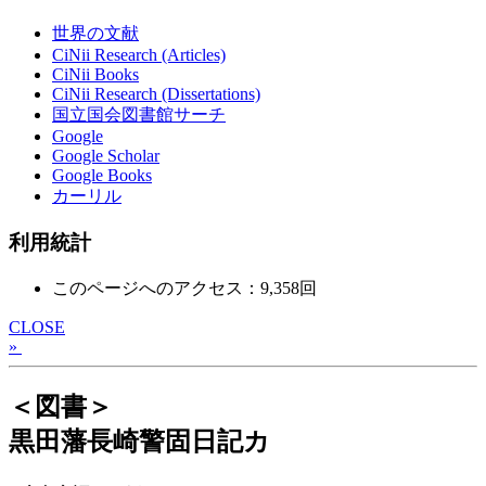
世界の文献
CiNii Research (Articles)
CiNii Books
CiNii Research (Dissertations)
国立国会図書館サーチ
Google
Google Scholar
Google Books
カーリル
利用統計
このページへのアクセス：9,358回
CLOSE
»
＜図書＞
黒田藩長崎警固日記カ