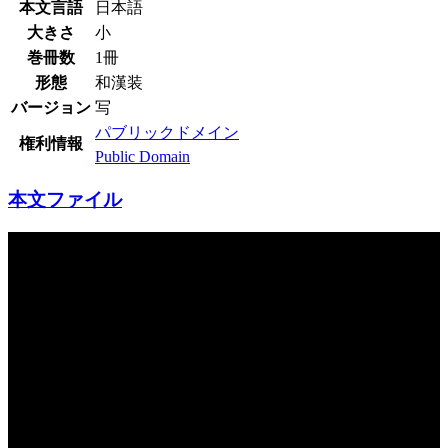
本文言語
日本語
大きさ
小
巻冊数
1冊
形態
和漢装
バージョン
写
パブリックドメイン
権利情報
Public Domain
本文ファイル