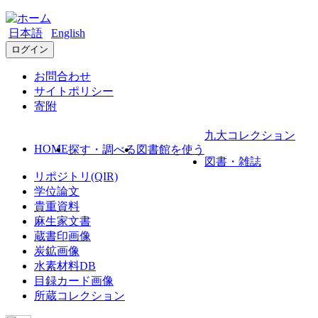
日本語
English
ログイン
お問合わせ
サイトポリシー
寄附
九大コレクション
HOME
探す・調べる
図書館を使う
図書・雑誌
リポジトリ(QIR)
学位論文
貴重資料
麻生家文書
蔵書印画像
炭鉱画像
水素材料DB
目録カード画像
所蔵コレクション