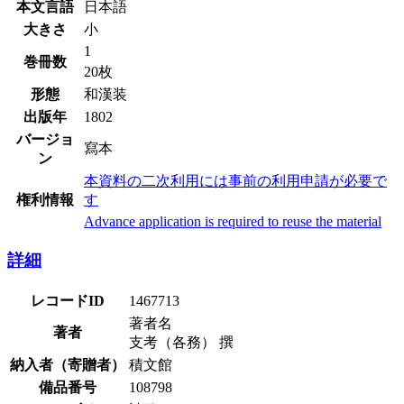
本文言語
日本語
大きさ
小
1
巻冊数
20枚
形態
和漢装
出版年
1802
バージョ
寫本
ン
本資料の二次利用には事前の利用申請が必要で
権利情報
す
Advance application is required to reuse the material
詳細
レコードID
1467713
著者名
著者
支考（各務） 撰
納入者（寄贈者）
積文館
備品番号
108798