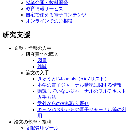
授業公開・教材開発
教育情報サービス
自宅で使える電子コンテンツ
オンラインでのご相談
研究支援
文献・情報の入手
研究費での購入
図書
雑誌
論文の入手
きゅうとE-Journals（AtoZリスト）
本学の電子ジャーナル購読に関する情報
購読していないジャーナルのフルテキスト
入手方法
学外からの文献取り寄せ
キャンパス外からの電子ジャーナル等の利
用
論文の執筆・投稿
文献管理ツール