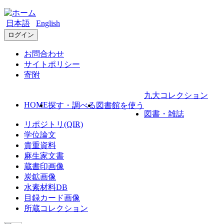
日本語
English
ログイン
お問合わせ
サイトポリシー
寄附
九大コレクション
HOME
探す・調べる
図書館を使う
図書・雑誌
リポジトリ(QIR)
学位論文
貴重資料
麻生家文書
蔵書印画像
炭鉱画像
水素材料DB
目録カード画像
所蔵コレクション