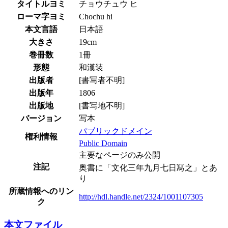
タイトルヨミ
チョウチュウ ヒ
ローマ字ヨミ
Chochu hi
本文言語
日本語
大きさ
19cm
巻冊数
1冊
形態
和漢装
出版者
[書写者不明]
出版年
1806
出版地
[書写地不明]
バージョン
写本
パブリックドメイン
権利情報
Public Domain
主要なページのみ公開
注記
奥書に「文化三年九月七日冩之」とあ
り
所蔵情報へのリン
http://hdl.handle.net/2324/1001107305
ク
本文ファイル