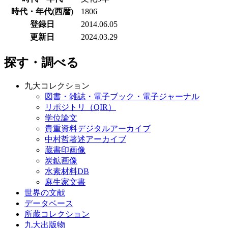
時代・年代(西暦)
1806
登録日
2014.06.05
更新日
2024.03.29
探す・調べる
九大コレクション
図書・雑誌・電子ブック・電子ジャーナル
リポジトリ（QIR）
学位論文
貴重資料デジタルアーカイブ
中村哲著述アーカイブ
蔵書印画像
炭鉱画像
水素材料DB
麻生家文書
世界の文献
データベース
所蔵コレクション
九大出版物