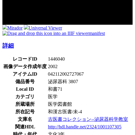
Mirador
Universal Viewer
manifest
詳細
レコードID
1446040
画像データ作成年度
2002
アイテムID
042112002727067
備品番号
泌尿器科 3807
Local ID
和書71
カテゴリ
医学
所蔵場所
医学図書館
所在記号
和漢古医書/未-4
文庫名
古医書コレクション--泌尿器科学教室
関連HDL
http://hdl.handle.net/2324/1001107305
時代・年代
文化3年