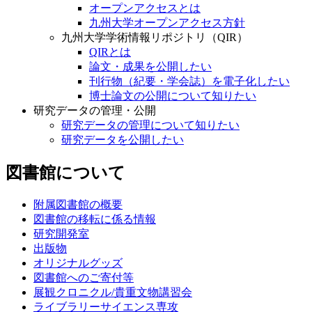
オープンアクセスとは
九州大学オープンアクセス方針
九州大学学術情報リポジトリ（QIR）
QIRとは
論文・成果を公開したい
刊行物（紀要・学会誌）を電子化したい
博士論文の公開について知りたい
研究データの管理・公開
研究データの管理について知りたい
研究データを公開したい
図書館について
附属図書館の概要
図書館の移転に係る情報
研究開発室
出版物
オリジナルグッズ
図書館へのご寄付等
展観クロニクル/貴重文物講習会
ライブラリーサイエンス専攻