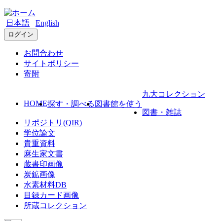
日本語
English
ログイン
お問合わせ
サイトポリシー
寄附
九大コレクション
HOME
探す・調べる
図書館を使う
図書・雑誌
リポジトリ(QIR)
学位論文
貴重資料
麻生家文書
蔵書印画像
炭鉱画像
水素材料DB
目録カード画像
所蔵コレクション