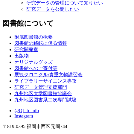
研究データの管理について知りたい
研究データを公開したい
図書館について
附属図書館の概要
図書館の移転に係る情報
研究開発室
出版物
オリジナルグッズ
図書館へのご寄付等
展観クロニクル/貴重文物講習会
ライブラリーサイエンス専攻
研究データ管理支援部門
九州地区大学図書館協議会
九州地区図書系二次専門試験
@QLib_info
Instagram
〒819-0395 福岡市西区元岡744