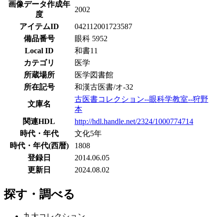
画像データ作成年
2002
度
アイテムID
042112001723587
備品番号
眼科 5952
Local ID
和書11
カテゴリ
医学
所蔵場所
医学図書館
所在記号
和漢古医書/オ-32
古医書コレクション--眼科学教室--狩野
文庫名
本
関連HDL
http://hdl.handle.net/2324/1000774714
時代・年代
文化5年
時代・年代(西暦)
1808
登録日
2014.06.05
更新日
2024.08.02
探す・調べる
九大コレクション