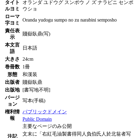
タイト
オランダ ユドウグ スンポウ ノ ズ ナラビニ センポ
ルヨミ
ウショ
ローマ
Oranda yudogu sumpo no zu narabini semposho
字ヨミ
責任表
賤嶽臥鼎(写)
示
本文言
日本語
語
大きさ
24cm
巻冊数
1冊
形態
和漢装
出版者
賤嶽臥鼎
出版地
[書写地不明]
バージ
写本(手稿)
ョン
権利情
パブリックドメイン
報
Public Domain
主要なページのみ公開
文末に「右紅毛油製書得同人負伯氏人於北翁者写
注記