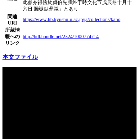
此鼎亦得傍於貞伯先謄終于時文化五戊辰冬十月十
六日 賤嶽臥鼎識」とあり
関連
https://www.lib.kyushu-u.ac.jp/ja/collections/kano
URI
所蔵情
報への
http://hdl.handle.net/2324/1000774714
リンク
本文ファイル