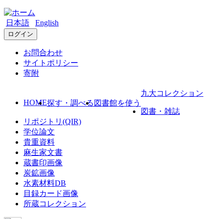
日本語
English
ログイン
お問合わせ
サイトポリシー
寄附
九大コレクション
HOME
探す・調べる
図書館を使う
図書・雑誌
リポジトリ(QIR)
学位論文
貴重資料
麻生家文書
蔵書印画像
炭鉱画像
水素材料DB
目録カード画像
所蔵コレクション