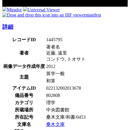
Mirador
Universal Viewer
manifest
詳細
レコードID
1445795
著者名
著者
近藤, 遠里
コンドウ, トオサト
画像データ作成年度
2012
算学一般
主題
和算
アイテムID
022132002013678
備品番号
802808
カテゴリ
理学
所蔵場所
中央図書館
所在記号
桑木文庫/和書/0453
文庫名
桑木文庫