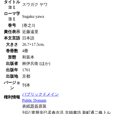
タイトル
スウガク ヤワ
ヨミ
ローマ字
Sugaku yawa
ヨミ
巻号
[巻之3]
責任表示
近藤遠里
本文言語
日本語
大きさ
26.7×17.5cm.
巻冊数
4冊
形態
和装本
出版者
林伊兵衛 [ほか]
出版年
1761
出版地
京都
バージョ
刊本
ン
パブリックドメイン
権利情報
Public Domain
表紙題簽原装
刊記:寳暦辛巳孟春吉旦 京師書坊 新町通二條上ル