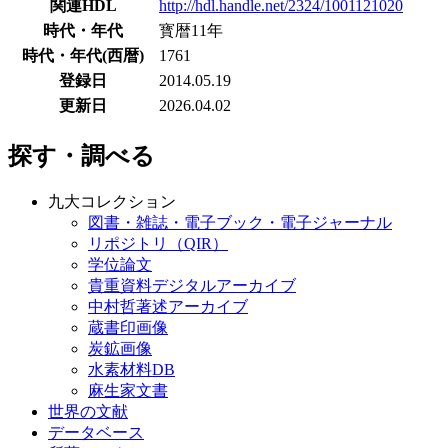
関連HDL
http://hdl.handle.net/2324/1001121020
時代・年代
寳暦11年
時代・年代(西暦)
1761
登録日
2014.05.19
更新日
2026.04.02
探す・調べる
九大コレクション
図書・雑誌・電子ブック・電子ジャーナル
リポジトリ（QIR）
学位論文
貴重資料デジタルアーカイブ
中村哲著述アーカイブ
蔵書印画像
炭鉱画像
水素材料DB
麻生家文書
世界の文献
データベース