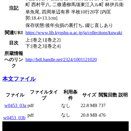
町 西村平八, 二條通柳馬塲東江入ル町 林伊兵衛
注記
単魚尾, 四周単辺有界 半枚10行20字 [内匡
郭:18.4×13.1cm]
保存状態:後年虫損の裏打ち, 綴じ直しあり
関連URI
https://www.lib.kyushu-u.ac.jp/ja/collections/kuwaki
上:[巻之1][巻之2]
目次
下:[巻之3][巻之4]
所蔵情報
へのリン
http://hdl.handle.net/2324/1001121020
ク
本文ファイル
ファイルタイ
利用条
ファイル
サイズ
閲覧回数
説明
プ
件
w0453_03a
pdf
なし
22.8 MB
737
なし
pdf
20.8 MB
476
w0453_03b