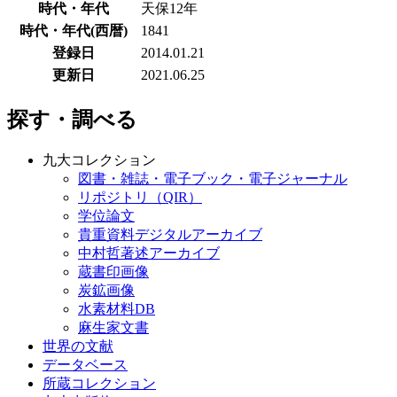
時代・年代
天保12年
時代・年代(西暦)
1841
登録日
2014.01.21
更新日
2021.06.25
探す・調べる
九大コレクション
図書・雑誌・電子ブック・電子ジャーナル
リポジトリ（QIR）
学位論文
貴重資料デジタルアーカイブ
中村哲著述アーカイブ
蔵書印画像
炭鉱画像
水素材料DB
麻生家文書
世界の文献
データベース
所蔵コレクション