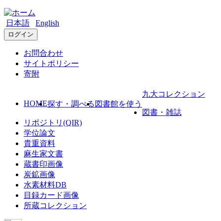
日本語
English
ログイン
お問合わせ
サイトポリシー
寄附
九大コレクション
HOME
探す・調べる
図書館を使う
図書・雑誌
リポジトリ(QIR)
学位論文
貴重資料
麻生家文書
蔵書印画像
炭鉱画像
水素材料DB
目録カード画像
所蔵コレクション