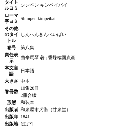
タイト
シンペン キンペイバイ
ルヨミ
ローマ
Shimpen kimpeibai
字ヨミ
その他
のタイ
しんへんきんべいばい
トル
巻号
第八集
責任表
曲亭馬琴 著 ; 香蝶樓国貞画
示
本文言
日本語
語
大きさ
中本
10集20冊
巻冊数
2冊合綴
形態
和装本
出版者
和泉屋市兵衛（甘泉堂）
出版年
1841
出版地
[江戸]