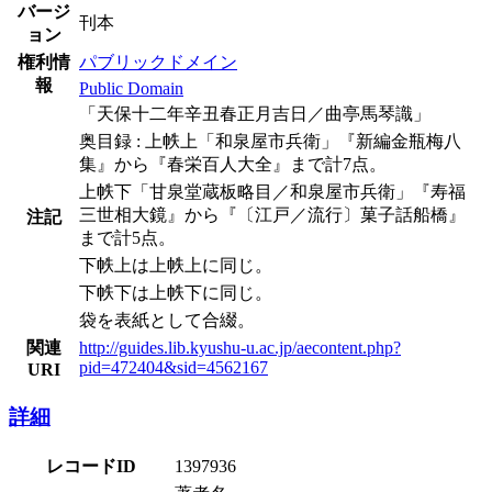
バージ
刊本
ョン
権利情
パブリックドメイン
報
Public Domain
「天保十二年辛丑春正月吉日／曲亭馬琴識」
奥目録 : 上帙上「和泉屋市兵衛」『新編金瓶梅八
集』から『春栄百人大全』まで計7点。
上帙下「甘泉堂蔵板略目／和泉屋市兵衛」『寿福
三世相大鏡』から『〔江戸／流行〕菓子話船橋』
注記
まで計5点。
下帙上は上帙上に同じ。
下帙下は上帙下に同じ。
袋を表紙として合綴。
関連
http://guides.lib.kyushu-u.ac.jp/aecontent.php?
pid=472404&sid=4562167
URI
詳細
レコードID
1397936