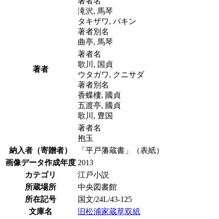
著者名
滝沢, 馬琴
タキザワ, バキン
著者別名
曲亭, 馬琴
著者名
歌川, 国貞
著者
ウタガワ, クニサダ
著者別名
香蝶樓, 國貞
五渡亭, 國貞
歌川, 豊国
著者名
抱玉
納入者（寄贈者）
「平戸藩蔵書」（表紙）
画像データ作成年度
2013
カテゴリ
江戸小説
所蔵場所
中央図書館
所在記号
国文/24L/43-125
文庫名
旧松浦家蔵草双紙