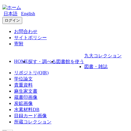
日本語
English
ログイン
お問合わせ
サイトポリシー
寄附
九大コレクション
HOME
探す・調べる
図書館を使う
図書・雑誌
リポジトリ(QIR)
学位論文
貴重資料
麻生家文書
蔵書印画像
炭鉱画像
水素材料DB
目録カード画像
所蔵コレクション