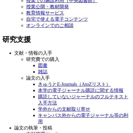
授業での施設利用（中央図書館）
授業公開・教材開発
教育情報サービス
自宅で使える電子コンテンツ
オンラインでのご相談
研究支援
文献・情報の入手
研究費での購入
図書
雑誌
論文の入手
きゅうとE-Journals（AtoZリスト）
本学の電子ジャーナル購読に関する情報
購読していないジャーナルのフルテキスト
入手方法
学外からの文献取り寄せ
キャンパス外からの電子ジャーナル等の利
用
論文の執筆・投稿