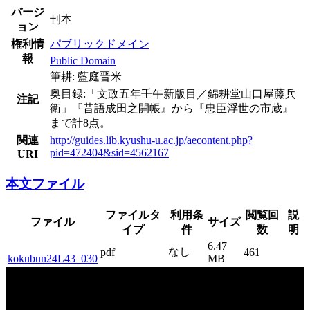
バージ
刊本
ョン
権利情
パブリックドメイン
報
Public Domain
筆耕: 藍庭晋米
奥目録:「文政五年壬午新版目／錦耕堂山口屋藤兵
注記
衛」『昔語成田之開帳』から『忠臣浮世の市蔵』
まで計8点。
関連
http://guides.lib.kyushu-u.ac.jp/aecontent.php?
pid=472404&sid=4562167
URI
本文ファイル
ファイルタ
利用条
サイ
閲覧回
説
ファイル
イプ
件
ズ
数
明
6.47
なし
pdf
461
kokubun24L43_030
MB