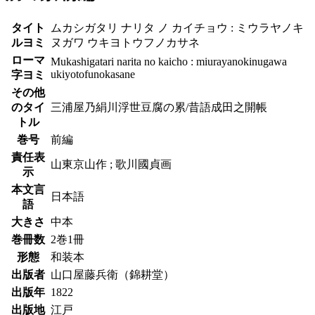
タイト
ムカシガタリ ナリタ ノ カイチョウ : ミウラヤノキ
ルヨミ
ヌガワ ウキヨトウフノカサネ
ローマ
Mukashigatari narita no kaicho : miurayanokinugawa
ukiyotofunokasane
字ヨミ
その他
のタイ
三浦屋乃絹川浮世豆腐の累/昔語成田之開帳
トル
巻号
前編
責任表
山東京山作 ; 歌川國貞画
示
本文言
日本語
語
大きさ
中本
巻冊数
2巻1冊
形態
和装本
出版者
山口屋藤兵衛（錦耕堂）
出版年
1822
出版地
江戸