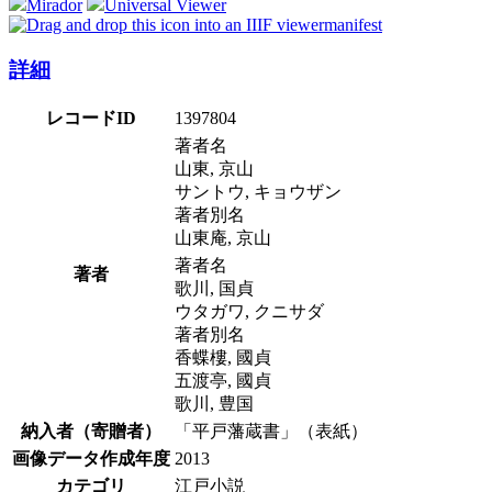
Mirador
Universal Viewer
manifest
詳細
レコードID
1397804
著者名
山東, 京山
サントウ, キョウザン
著者別名
山東庵, 京山
著者名
著者
歌川, 国貞
ウタガワ, クニサダ
著者別名
香蝶樓, 國貞
五渡亭, 國貞
歌川, 豊国
納入者（寄贈者）
「平戸藩蔵書」（表紙）
画像データ作成年度
2013
カテゴリ
江戸小説