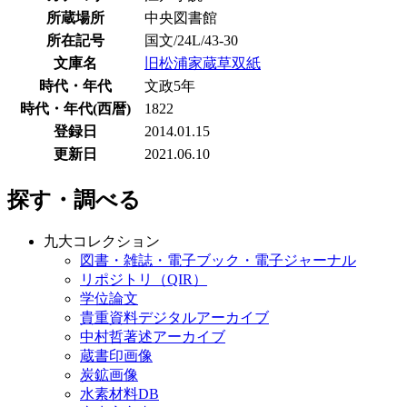
所蔵場所
中央図書館
所在記号
国文/24L/43-30
文庫名
旧松浦家蔵草双紙
時代・年代
文政5年
時代・年代(西暦)
1822
登録日
2014.01.15
更新日
2021.06.10
探す・調べる
九大コレクション
図書・雑誌・電子ブック・電子ジャーナル
リポジトリ（QIR）
学位論文
貴重資料デジタルアーカイブ
中村哲著述アーカイブ
蔵書印画像
炭鉱画像
水素材料DB