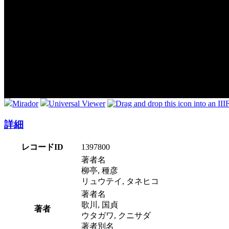
Mirador
Universal Viewer
詳細
レコードID
1397800
著者名
柳亭, 種彦
リュウテイ, タネヒコ
著者名
歌川, 国貞
著者
ウタガワ, クニサダ
著者別名