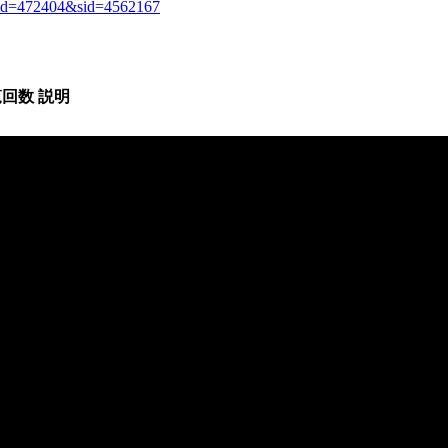
p?pid=472404&sid=4562167
覧回数
説明