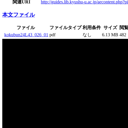
関連URI
http://guides.lib.kyushu-u.ac.jp/aecontent.ph
本文ファイル
ファイル
ファイルタイプ
利用条件
サイズ
閲
kokubun24L43_026_01
pdf
なし
6.13 MB
482