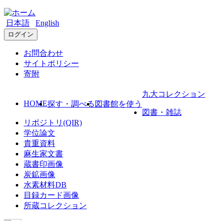
日本語
English
ログイン
お問合わせ
サイトポリシー
寄附
九大コレクション
HOME
探す・調べる
図書館を使う
図書・雑誌
リポジトリ(QIR)
学位論文
貴重資料
麻生家文書
蔵書印画像
炭鉱画像
水素材料DB
目録カード画像
所蔵コレクション