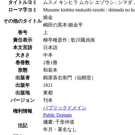
タイトルヨミ
ムスメ キンヒラ ムカシ エゾウシ : シマダ
ローマ字ヨミ
Musume kinhira mukashi ezoshi : shimada no 
娘金
その他のタイトル
嶋田の黒本/娘金平
巻号
上
責任表示
柳亭種彦作 ; 歌川國貞画
本文言語
日本語
大きさ
中本
巻冊数
2巻1冊
形態
和装本
出版者
鶴屋喜右衛門（仙鶴堂）
出版年
1821
出版地
東都
バージョン
刊本
パブリックドメイン
権利情報
Public Domain
傭書: 千形仲道
注記
年月・署名なし