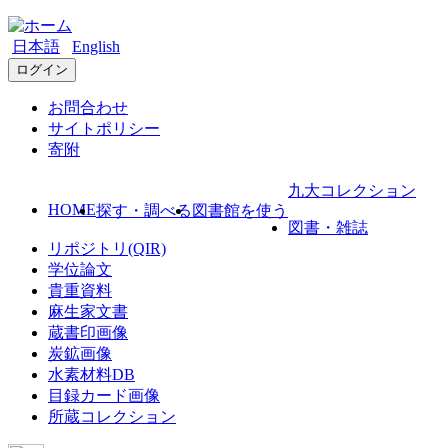
日本語
English
ログイン
お問合わせ
サイトポリシー
寄附
九大コレクション
HOME
探す・調べる
図書館を使う
図書・雑誌
リポジトリ(QIR)
学位論文
貴重資料
麻生家文書
蔵書印画像
炭鉱画像
水素材料DB
目録カード画像
所蔵コレクション