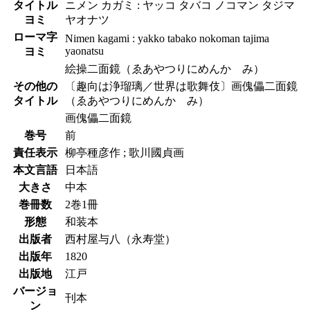
タイトル
ニメン カガミ : ヤッコ タバコ ノコマン タジマ
ヨミ
ヤオナツ
ローマ字
Nimen kagami : yakko tabako nokoman tajima
yaonatsu
ヨミ
絵操二面鏡（ゑあやつりにめんかゞみ）
その他の
〔趣向は浄瑠璃／世界は歌舞伎〕画傀儡二面鏡
タイトル
（ゑあやつりにめんかゞみ）
画傀儡二面鏡
巻号
前
責任表示
柳亭種彦作 ; 歌川國貞画
本文言語
日本語
大きさ
中本
巻冊数
2巻1冊
形態
和装本
出版者
西村屋与八（永寿堂）
出版年
1820
出版地
江戸
バージョ
刊本
ン