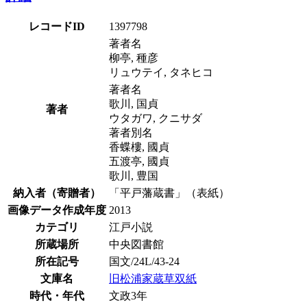
レコードID
1397798
著者名
柳亭, 種彦
リュウテイ, タネヒコ
著者名
歌川, 国貞
著者
ウタガワ, クニサダ
著者別名
香蝶樓, 國貞
五渡亭, 國貞
歌川, 豊国
納入者（寄贈者）
「平戸藩蔵書」（表紙）
画像データ作成年度
2013
カテゴリ
江戸小説
所蔵場所
中央図書館
所在記号
国文/24L/43-24
文庫名
旧松浦家蔵草双紙
時代・年代
文政3年