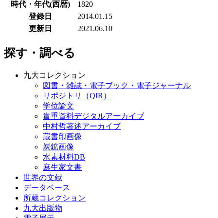
時代・年代(西暦)
1820
登録日
2014.01.15
更新日
2021.06.10
探す・調べる
九大コレクション
図書・雑誌・電子ブック・電子ジャーナル
リポジトリ（QIR）
学位論文
貴重資料デジタルアーカイブ
中村哲著述アーカイブ
蔵書印画像
炭鉱画像
水素材料DB
麻生家文書
世界の文献
データベース
所蔵コレクション
九大出版物