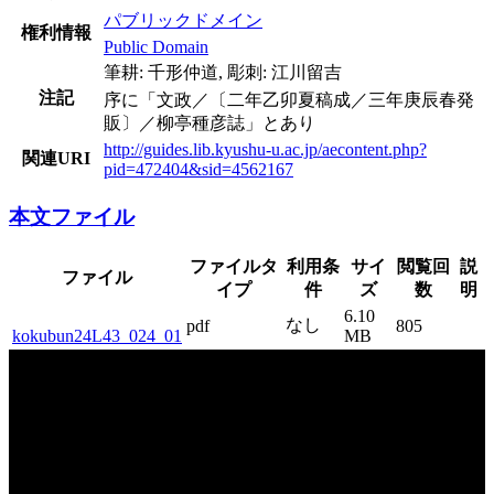
パブリックドメイン
権利情報
Public Domain
筆耕: 千形仲道, 彫刺: 江川留吉
注記
序に「文政／〔二年乙卯夏稿成／三年庚辰春発
販〕／柳亭種彦誌」とあり
http://guides.lib.kyushu-u.ac.jp/aecontent.php?
関連URI
pid=472404&sid=4562167
本文ファイル
ファイルタ
利用条
サイ
閲覧回
説
ファイル
イプ
件
ズ
数
明
6.10
なし
pdf
805
kokubun24L43_024_01
MB