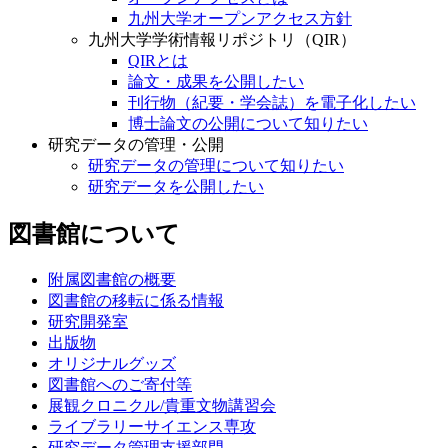
九州大学オープンアクセス方針
九州大学学術情報リポジトリ（QIR）
QIRとは
論文・成果を公開したい
刊行物（紀要・学会誌）を電子化したい
博士論文の公開について知りたい
研究データの管理・公開
研究データの管理について知りたい
研究データを公開したい
図書館について
附属図書館の概要
図書館の移転に係る情報
研究開発室
出版物
オリジナルグッズ
図書館へのご寄付等
展観クロニクル/貴重文物講習会
ライブラリーサイエンス専攻
研究データ管理支援部門