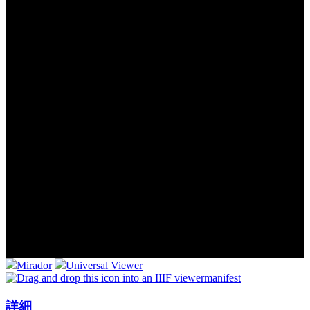
Mirador
Universal Viewer
manifest
詳細