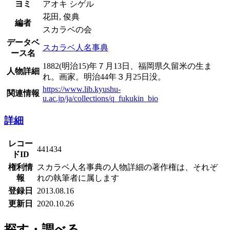
ヨミ
アオキ シゲル
花田, 俊典
編者
スカラベの会
データベ
スカラベ人名事典
ース名
1882(明治15)年７月13日、福岡県久留米の生ま
人物詳細
れ。画家。明治44年３月25日没。
https://www.lib.kyushu-
関連情報
u.ac.jp/ja/collections/q_fukukin_bio
詳細
レコー
441434
ドID
権利情
スカラベ人名事典の人物詳細の著作権は、それぞ
報
れの執筆者に属します
登録日
2013.08.16
更新日
2020.10.26
探す・調べる