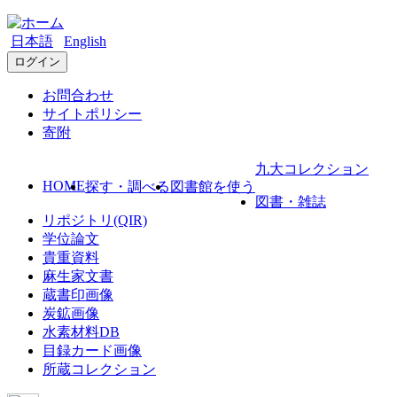
日本語
English
ログイン
お問合わせ
サイトポリシー
寄附
九大コレクション
HOME
探す・調べる
図書館を使う
図書・雑誌
リポジトリ(QIR)
学位論文
貴重資料
麻生家文書
蔵書印画像
炭鉱画像
水素材料DB
目録カード画像
所蔵コレクション