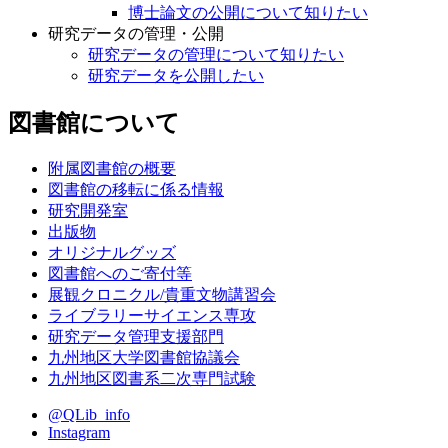
博士論文の公開について知りたい
研究データの管理・公開
研究データの管理について知りたい
研究データを公開したい
図書館について
附属図書館の概要
図書館の移転に係る情報
研究開発室
出版物
オリジナルグッズ
図書館へのご寄付等
展観クロニクル/貴重文物講習会
ライブラリーサイエンス専攻
研究データ管理支援部門
九州地区大学図書館協議会
九州地区図書系二次専門試験
@QLib_info
Instagram