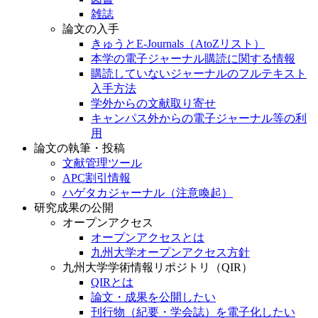
雑誌
論文の入手
きゅうとE-Journals（AtoZリスト）
本学の電子ジャーナル購読に関する情報
購読していないジャーナルのフルテキスト
入手方法
学外からの文献取り寄せ
キャンパス外からの電子ジャーナル等の利
用
論文の執筆・投稿
文献管理ツール
APC割引情報
ハゲタカジャーナル（注意喚起）
研究成果の公開
オープンアクセス
オープンアクセスとは
九州大学オープンアクセス方針
九州大学学術情報リポジトリ（QIR）
QIRとは
論文・成果を公開したい
刊行物（紀要・学会誌）を電子化したい