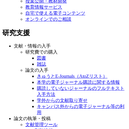
授業公開・教材開発
教育情報サービス
自宅で使える電子コンテンツ
オンラインでのご相談
研究支援
文献・情報の入手
研究費での購入
図書
雑誌
論文の入手
きゅうとE-Journals（AtoZリスト）
本学の電子ジャーナル購読に関する情報
購読していないジャーナルのフルテキスト
入手方法
学外からの文献取り寄せ
キャンパス外からの電子ジャーナル等の利
用
論文の執筆・投稿
文献管理ツール