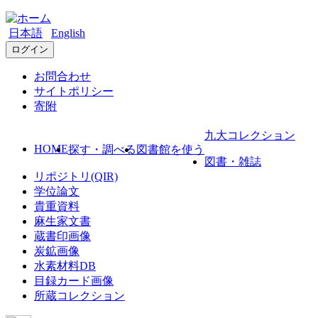
日本語
English
ログイン
お問合わせ
サイトポリシー
寄附
九大コレクション
HOME
探す・調べる
図書館を使う
図書・雑誌
リポジトリ(QIR)
学位論文
貴重資料
麻生家文書
蔵書印画像
炭鉱画像
水素材料DB
目録カード画像
所蔵コレクション