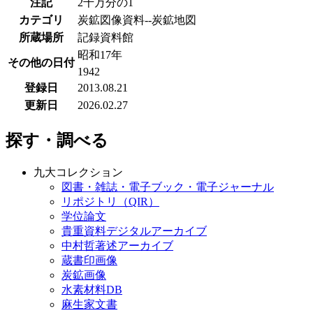
注記
2千万分の1
カテゴリ
炭鉱図像資料--炭鉱地図
所蔵場所
記録資料館
昭和17年
その他の日付
1942
登録日
2013.08.21
更新日
2026.02.27
探す・調べる
九大コレクション
図書・雑誌・電子ブック・電子ジャーナル
リポジトリ（QIR）
学位論文
貴重資料デジタルアーカイブ
中村哲著述アーカイブ
蔵書印画像
炭鉱画像
水素材料DB
麻生家文書