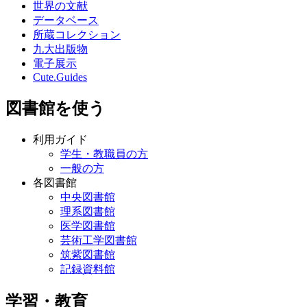
世界の文献
データベース
所蔵コレクション
九大出版物
電子展示
Cute.Guides
図書館を使う
利用ガイド
学生・教職員の方
一般の方
各図書館
中央図書館
理系図書館
医学図書館
芸術工学図書館
筑紫図書館
記録資料館
学習・教育