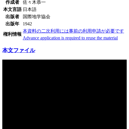
作成者
佐々木恭一
本文言語
日本語
出版者
国際地学協会
出版年
1942
本資料の二次利用には事前の利用申請が必要です
権利情報
Advance application is required to reuse the material
本文ファイル