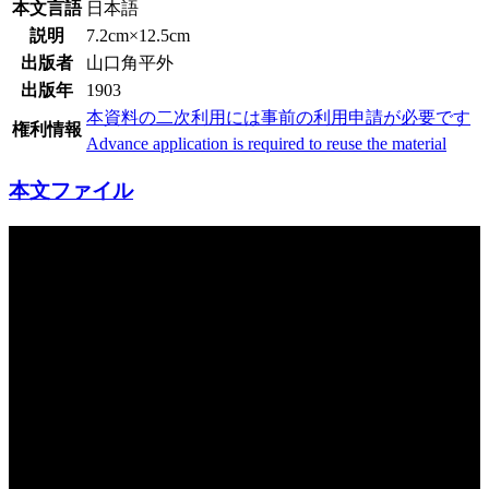
本文言語
日本語
説明
7.2cm×12.5cm
出版者
山口角平外
出版年
1903
本資料の二次利用には事前の利用申請が必要です
権利情報
Advance application is required to reuse the material
本文ファイル