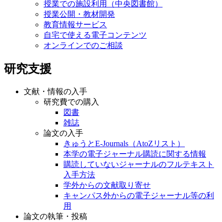
授業での施設利用（中央図書館）
授業公開・教材開発
教育情報サービス
自宅で使える電子コンテンツ
オンラインでのご相談
研究支援
文献・情報の入手
研究費での購入
図書
雑誌
論文の入手
きゅうとE-Journals（AtoZリスト）
本学の電子ジャーナル購読に関する情報
購読していないジャーナルのフルテキスト
入手方法
学外からの文献取り寄せ
キャンパス外からの電子ジャーナル等の利
用
論文の執筆・投稿