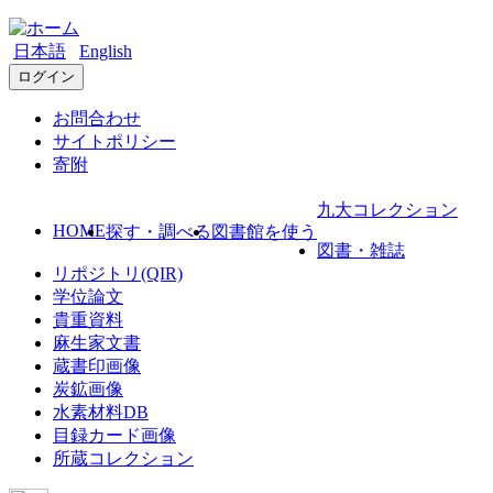
日本語
English
ログイン
お問合わせ
サイトポリシー
寄附
九大コレクション
HOME
探す・調べる
図書館を使う
図書・雑誌
リポジトリ(QIR)
学位論文
貴重資料
麻生家文書
蔵書印画像
炭鉱画像
水素材料DB
目録カード画像
所蔵コレクション