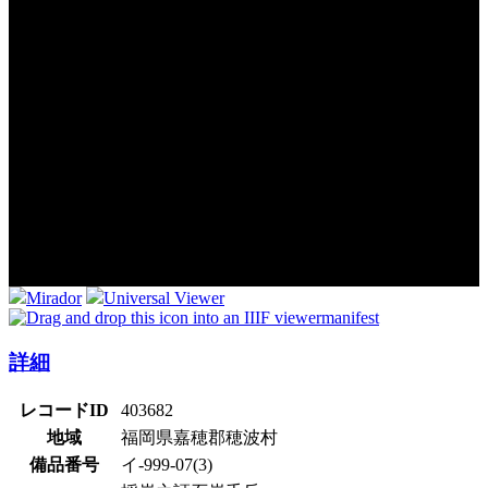
Mirador
Universal Viewer
manifest
詳細
レコードID
403682
地域
福岡県嘉穂郡穂波村
備品番号
イ‐999-07(3)