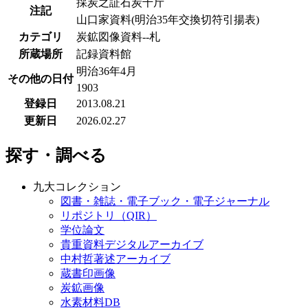
採炭之証石炭千斤
注記
山口家資料(明治35年交換切符引揚表)
カテゴリ
炭鉱図像資料--札
所蔵場所
記録資料館
明治36年4月
その他の日付
1903
登録日
2013.08.21
更新日
2026.02.27
探す・調べる
九大コレクション
図書・雑誌・電子ブック・電子ジャーナル
リポジトリ（QIR）
学位論文
貴重資料デジタルアーカイブ
中村哲著述アーカイブ
蔵書印画像
炭鉱画像
水素材料DB