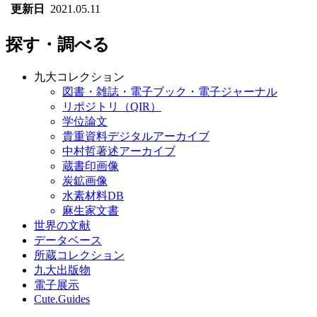
更新日
2021.05.11
探す・調べる
九大コレクション
図書・雑誌・電子ブック・電子ジャーナル
リポジトリ（QIR）
学位論文
貴重資料デジタルアーカイブ
中村哲著述アーカイブ
蔵書印画像
炭鉱画像
水素材料DB
麻生家文書
世界の文献
データベース
所蔵コレクション
九大出版物
電子展示
Cute.Guides