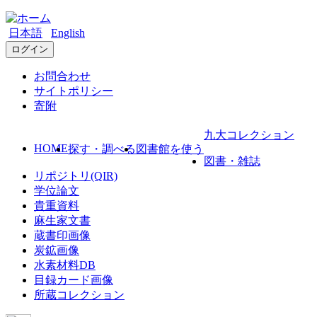
日本語
English
ログイン
お問合わせ
サイトポリシー
寄附
九大コレクション
HOME
探す・調べる
図書館を使う
図書・雑誌
リポジトリ(QIR)
学位論文
貴重資料
麻生家文書
蔵書印画像
炭鉱画像
水素材料DB
目録カード画像
所蔵コレクション