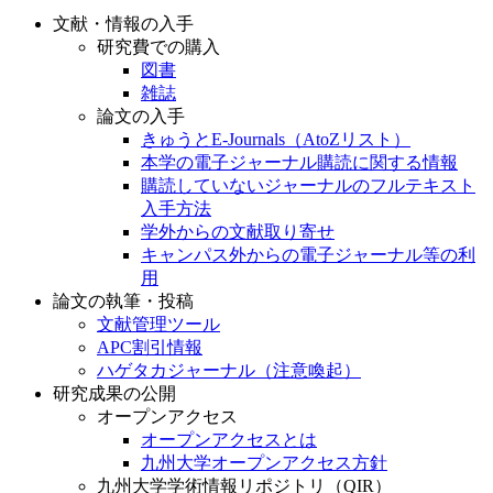
文献・情報の入手
研究費での購入
図書
雑誌
論文の入手
きゅうとE-Journals（AtoZリスト）
本学の電子ジャーナル購読に関する情報
購読していないジャーナルのフルテキスト
入手方法
学外からの文献取り寄せ
キャンパス外からの電子ジャーナル等の利
用
論文の執筆・投稿
文献管理ツール
APC割引情報
ハゲタカジャーナル（注意喚起）
研究成果の公開
オープンアクセス
オープンアクセスとは
九州大学オープンアクセス方針
九州大学学術情報リポジトリ（QIR）