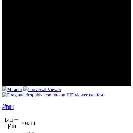
Mirador
Universal Viewer
manifest
詳細
レコー
403214
ドID