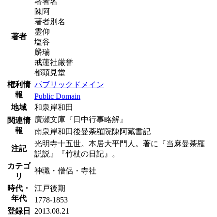
著者名
陳阿
著者別名
霊仰
著者
塩谷
麟瑞
戒蓮社厳誉
都頭見堂
権利情
パブリックドメイン
報
Public Domain
地域
和泉岸和田
廣瀬文庫『日中行事略解』
関連情
報
南泉岸和田後曼荼羅院陳阿藏書記
光明寺十五世。本居大平門人。著に『当麻曼荼羅
注記
説説』『竹杖の日記』。
カテゴ
神職・僧侶・寺社
リ
時代・
江戸後期
年代
1778-1853
登録日
2013.08.21