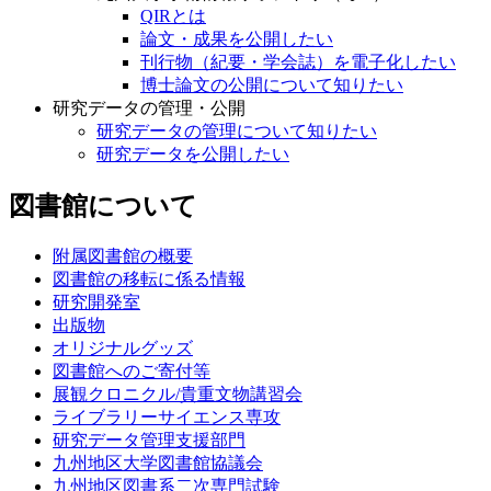
QIRとは
論文・成果を公開したい
刊行物（紀要・学会誌）を電子化したい
博士論文の公開について知りたい
研究データの管理・公開
研究データの管理について知りたい
研究データを公開したい
図書館について
附属図書館の概要
図書館の移転に係る情報
研究開発室
出版物
オリジナルグッズ
図書館へのご寄付等
展観クロニクル/貴重文物講習会
ライブラリーサイエンス専攻
研究データ管理支援部門
九州地区大学図書館協議会
九州地区図書系二次専門試験