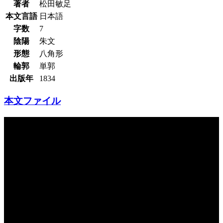
著者
松田敏足
本文言語
日本語
字数
7
陰陽
朱文
形態
八角形
輪郭
単郭
出版年
1834
本文ファイル