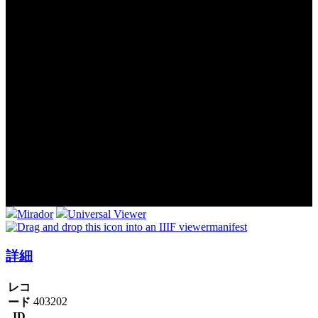
Mirador
Universal Viewer
manifest
詳細
レコ
403202
ード
ID