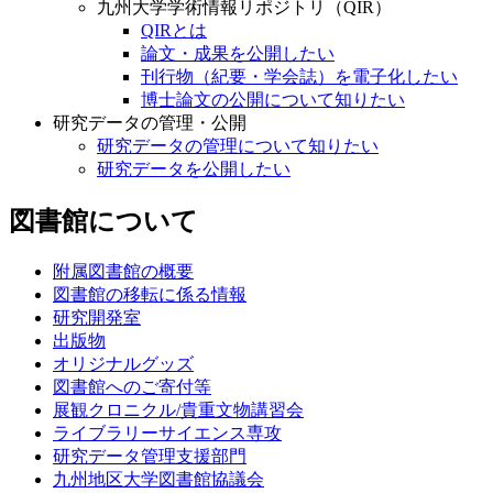
九州大学学術情報リポジトリ（QIR）
QIRとは
論文・成果を公開したい
刊行物（紀要・学会誌）を電子化したい
博士論文の公開について知りたい
研究データの管理・公開
研究データの管理について知りたい
研究データを公開したい
図書館について
附属図書館の概要
図書館の移転に係る情報
研究開発室
出版物
オリジナルグッズ
図書館へのご寄付等
展観クロニクル/貴重文物講習会
ライブラリーサイエンス専攻
研究データ管理支援部門
九州地区大学図書館協議会