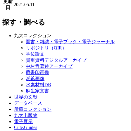
更新
2021.05.11
日
探す・調べる
九大コレクション
図書・雑誌・電子ブック・電子ジャーナル
リポジトリ（QIR）
学位論文
貴重資料デジタルアーカイブ
中村哲著述アーカイブ
蔵書印画像
炭鉱画像
水素材料DB
麻生家文書
世界の文献
データベース
所蔵コレクション
九大出版物
電子展示
Cute.Guides