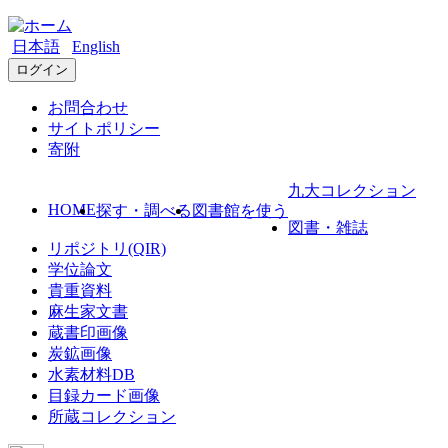
日本語
English
ログイン
お問合わせ
サイトポリシー
寄附
九大コレクション
HOME
探す・調べる
図書館を使う
図書・雑誌
リポジトリ(QIR)
学位論文
貴重資料
麻生家文書
蔵書印画像
炭鉱画像
水素材料DB
目録カード画像
所蔵コレクション