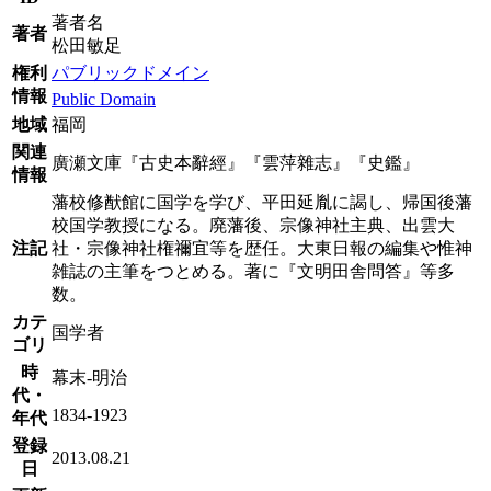
著者名
著者
松田敏足
権利
パブリックドメイン
情報
Public Domain
地域
福岡
関連
廣瀬文庫『古史本辭經』『雲萍雜志』『史鑑』
情報
藩校修猷館に国学を学び、平田延胤に謁し、帰国後藩
校国学教授になる。廃藩後、宗像神社主典、出雲大
注記
社・宗像神社権禰宜等を歴任。大東日報の編集や惟神
雑誌の主筆をつとめる。著に『文明田舎問答』等多
数。
カテ
国学者
ゴリ
時
幕末-明治
代・
1834-1923
年代
登録
2013.08.21
日