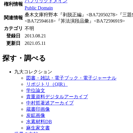
パブリックドメイン
権利情報
Public Domain
桑木文庫狩野本『剥脱正編』<BA72050278>『三題集』<
関連情報
<BA72594618>『筭法演段品彙』<BA72596919>
カテゴリ
不明
登録日
2013.08.21
更新日
2021.05.11
探す・調べる
九大コレクション
図書・雑誌・電子ブック・電子ジャーナル
リポジトリ（QIR）
学位論文
貴重資料デジタルアーカイブ
中村哲著述アーカイブ
蔵書印画像
炭鉱画像
水素材料DB
麻生家文書