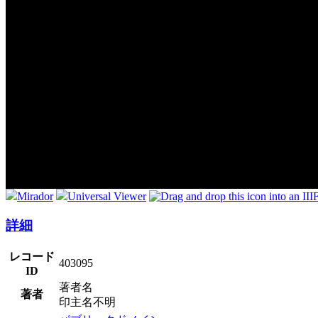
Mirador
Universal Viewer
詳細
レコード
403095
ID
著者名
著者
印主名不明