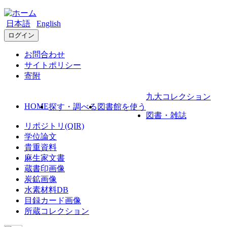
日本語
English
ログイン
お問合わせ
サイトポリシー
寄附
九大コレクション
HOME
探す・調べる
図書館を使う
図書・雑誌
リポジトリ(QIR)
学位論文
貴重資料
麻生家文書
蔵書印画像
炭鉱画像
水素材料DB
目録カード画像
所蔵コレクション