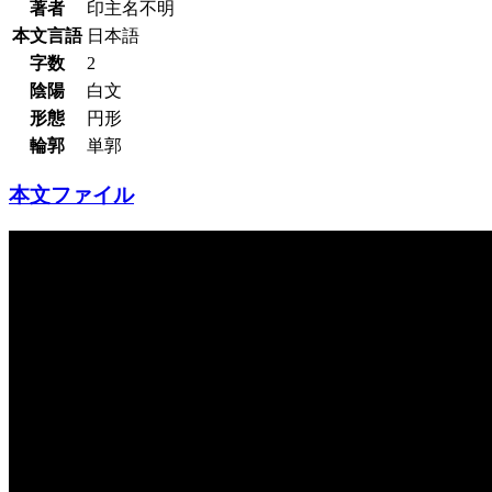
著者
印主名不明
本文言語
日本語
字数
2
陰陽
白文
形態
円形
輪郭
単郭
本文ファイル