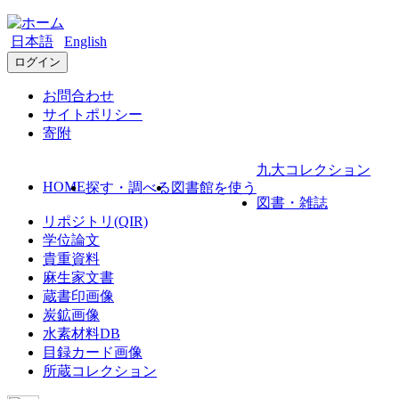
日本語
English
ログイン
お問合わせ
サイトポリシー
寄附
九大コレクション
HOME
探す・調べる
図書館を使う
図書・雑誌
リポジトリ(QIR)
学位論文
貴重資料
麻生家文書
蔵書印画像
炭鉱画像
水素材料DB
目録カード画像
所蔵コレクション