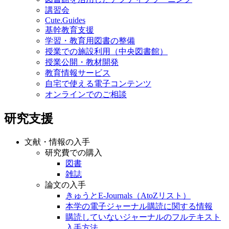
講習会
Cute.Guides
基幹教育支援
学習・教育用図書の整備
授業での施設利用（中央図書館）
授業公開・教材開発
教育情報サービス
自宅で使える電子コンテンツ
オンラインでのご相談
研究支援
文献・情報の入手
研究費での購入
図書
雑誌
論文の入手
きゅうとE-Journals（AtoZリスト）
本学の電子ジャーナル購読に関する情報
購読していないジャーナルのフルテキスト
入手方法