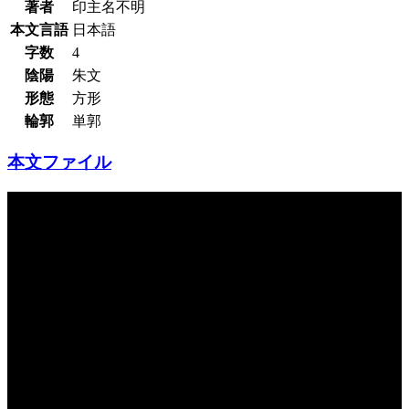
著者
印主名不明
本文言語
日本語
字数
4
陰陽
朱文
形態
方形
輪郭
単郭
本文ファイル