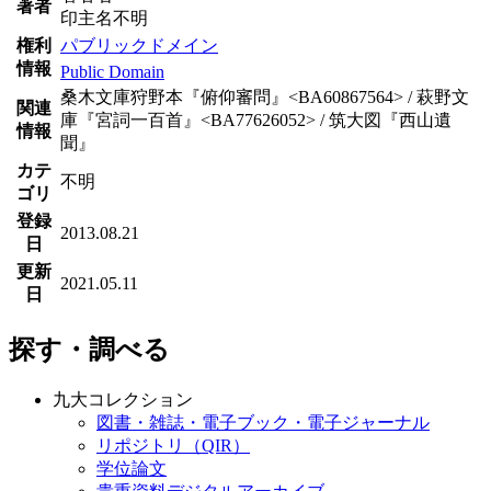
著者
印主名不明
権利
パブリックドメイン
情報
Public Domain
桑木文庫狩野本『俯仰審問』<BA60867564> / 萩野文
関連
庫『宮詞一百首』<BA77626052> / 筑大図『西山遺
情報
聞』
カテ
不明
ゴリ
登録
2013.08.21
日
更新
2021.05.11
日
探す・調べる
九大コレクション
図書・雑誌・電子ブック・電子ジャーナル
リポジトリ（QIR）
学位論文