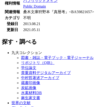
パブリックドメイン
権利情報
Public Domain
関連情報
桑木文庫狩野本『真暦考』<BA59821657>
カテゴリ
不明
登録日
2013.08.21
更新日
2021.05.11
探す・調べる
九大コレクション
図書・雑誌・電子ブック・電子ジャーナル
リポジトリ（QIR）
学位論文
貴重資料デジタルアーカイブ
中村哲著述アーカイブ
蔵書印画像
炭鉱画像
水素材料DB
麻生家文書
世界の文献