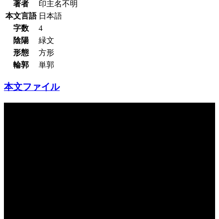
著者
印主名不明
本文言語
日本語
字数
4
陰陽
緑文
形態
方形
輪郭
単郭
本文ファイル