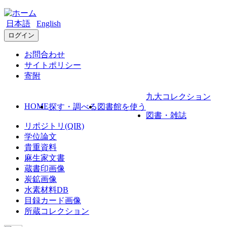
日本語
English
ログイン
お問合わせ
サイトポリシー
寄附
九大コレクション
HOME
探す・調べる
図書館を使う
図書・雑誌
リポジトリ(QIR)
学位論文
貴重資料
麻生家文書
蔵書印画像
炭鉱画像
水素材料DB
目録カード画像
所蔵コレクション