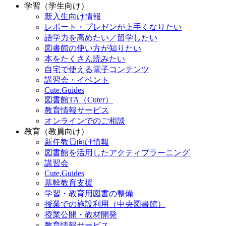
学習（学生向け）
新入生向け情報
レポート・プレゼンが上手くなりたい
語学力を高めたい／留学したい
図書館の使い方が知りたい
本をたくさん読みたい
自宅で使える電子コンテンツ
講習会・イベント
Cute.Guides
図書館TA（Cuter）
教育情報サービス
オンラインでのご相談
教育（教員向け）
新任教員向け情報
図書館を活用したアクティブラーニング
講習会
Cute.Guides
基幹教育支援
学習・教育用図書の整備
授業での施設利用（中央図書館）
授業公開・教材開発
教育情報サービス