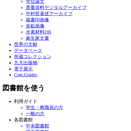
学位論文
貴重資料デジタルアーカイブ
中村哲著述アーカイブ
蔵書印画像
炭鉱画像
水素材料DB
麻生家文書
世界の文献
データベース
所蔵コレクション
九大出版物
電子展示
Cute.Guides
図書館を使う
利用ガイド
学生・教職員の方
一般の方
各図書館
中央図書館