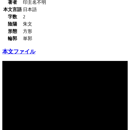
著者
印主名不明
本文言語
日本語
字数
2
陰陽
朱文
形態
方形
輪郭
単郭
本文ファイル