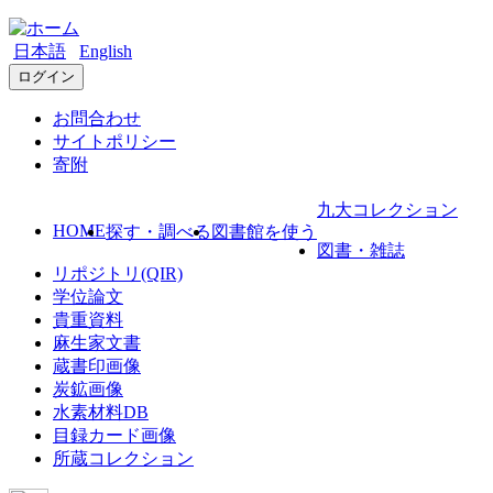
日本語
English
ログイン
お問合わせ
サイトポリシー
寄附
九大コレクション
HOME
探す・調べる
図書館を使う
図書・雑誌
リポジトリ(QIR)
学位論文
貴重資料
麻生家文書
蔵書印画像
炭鉱画像
水素材料DB
目録カード画像
所蔵コレクション