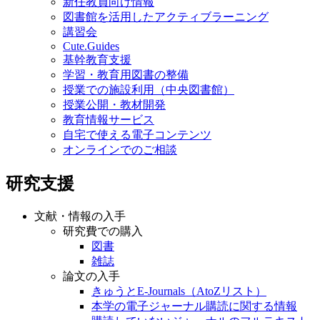
新任教員向け情報
図書館を活用したアクティブラーニング
講習会
Cute.Guides
基幹教育支援
学習・教育用図書の整備
授業での施設利用（中央図書館）
授業公開・教材開発
教育情報サービス
自宅で使える電子コンテンツ
オンラインでのご相談
研究支援
文献・情報の入手
研究費での購入
図書
雑誌
論文の入手
きゅうとE-Journals（AtoZリスト）
本学の電子ジャーナル購読に関する情報