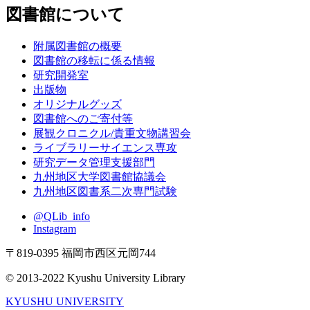
図書館について
附属図書館の概要
図書館の移転に係る情報
研究開発室
出版物
オリジナルグッズ
図書館へのご寄付等
展観クロニクル/貴重文物講習会
ライブラリーサイエンス専攻
研究データ管理支援部門
九州地区大学図書館協議会
九州地区図書系二次専門試験
@QLib_info
Instagram
〒819-0395 福岡市西区元岡744
© 2013-2022 Kyushu University Library
KYUSHU UNIVERSITY