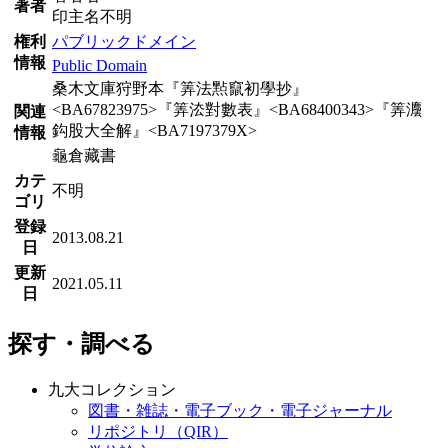
著者
印主名不明
権利
パブリックドメイン
情報
Public Domain
桑木文庫狩野本『筭法㸃竄初學抄』
<BA67823975>『筭㳒對數表』<BA68400343>『筭灋
関連
鈎股大全解』<BA7197379X>
情報
龜倉藏書
カテ
不明
ゴリ
登録
2013.08.21
日
更新
2021.05.11
日
探す・調べる
九大コレクション
図書・雑誌・電子ブック・電子ジャーナル
リポジトリ（QIR）