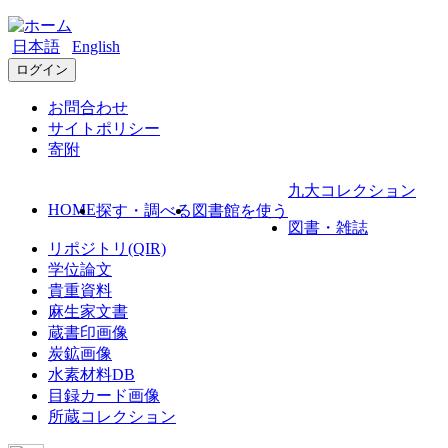
日本語
English
ログイン
お問合わせ
サイトポリシー
寄附
九大コレクション
HOME
探す・調べる
図書館を使う
図書・雑誌
リポジトリ(QIR)
学位論文
貴重資料
麻生家文書
蔵書印画像
炭鉱画像
水素材料DB
目録カード画像
所蔵コレクション