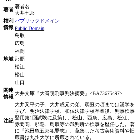
著者名
著者
大井七郎
権利
パブリックドメイン
情報
Public Domain
鳥取
広島
福岡
地域
那覇
松江
松山
山口
関連
大井文庫『大審院刑事判決摘要』<BA73675497>
情報
大井又平の子、大井成元の弟。弱冠の頃までは漢学を
学び、明治法律学校、和仏法律学校卒業後、判事検事
登用第1回試験に及第し、松山、西条、広島、松江、
注記
赤間関、那覇、鳥取等の裁判所の検事を歴任した。著
に『池田亀五郎犯罪志』。蒐集した考古美術資料や旧
蔵書は九州大学に所蔵されている。