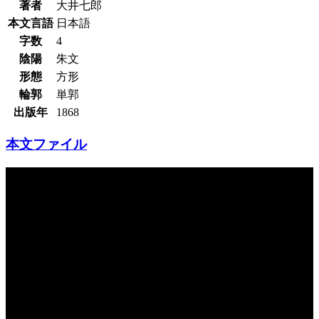
著者
大井七郎
本文言語
日本語
字数
4
陰陽
朱文
形態
方形
輪郭
単郭
出版年
1868
本文ファイル