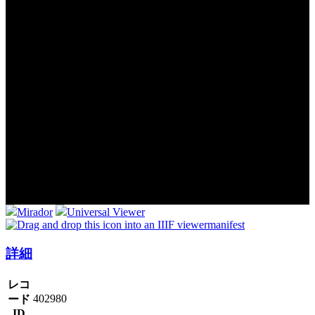
Mirador
Universal Viewer
manifest
詳細
レコ
402980
ード
ID