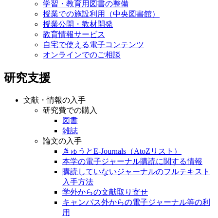
学習・教育用図書の整備
授業での施設利用（中央図書館）
授業公開・教材開発
教育情報サービス
自宅で使える電子コンテンツ
オンラインでのご相談
研究支援
文献・情報の入手
研究費での購入
図書
雑誌
論文の入手
きゅうとE-Journals（AtoZリスト）
本学の電子ジャーナル購読に関する情報
購読していないジャーナルのフルテキスト
入手方法
学外からの文献取り寄せ
キャンパス外からの電子ジャーナル等の利
用