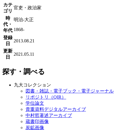
カテ
官吏・政治家
ゴリ
時
明治-大正
代・
1868-
年代
登録
2013.08.21
日
更新
2021.05.11
日
探す・調べる
九大コレクション
図書・雑誌・電子ブック・電子ジャーナル
リポジトリ（QIR）
学位論文
貴重資料デジタルアーカイブ
中村哲著述アーカイブ
蔵書印画像
炭鉱画像