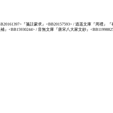
161397>『箋註蒙求』<BB20157593> / 逍遥文庫『周禮』『福惠
BB15930244> / 音無文庫『唐宋八大家文鈔』<BB11998825