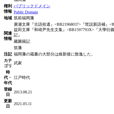
権利
パブリックドメイン
情報
Public Domain
地域
筑前福岡藩
廣瀬文庫『古語拾遺』<BB21968037>『世説新語補』<BB20
益田文庫『和靖尹先生文集』<BB1597793X>『大學衍義補』<
関連
記』
情報
藏圖籍記
筑藩
注記
福岡藩の蔵書の大部分は維新後に散逸した。
カテ
武家
ゴリ
時
代・
江戸時代
年代
登録
2013.08.21
日
更新
2021.05.11
日