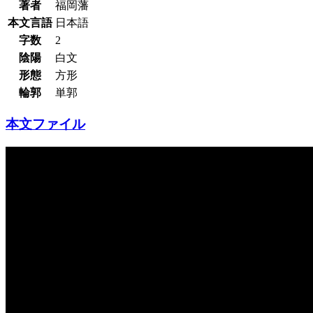
著者
福岡藩
本文言語
日本語
字数
2
陰陽
白文
形態
方形
輪郭
単郭
本文ファイル