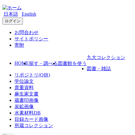
日本語
English
ログイン
お問合わせ
サイトポリシー
寄附
九大コレクション
HOME
探す・調べる
図書館を使う
図書・雑誌
リポジトリ(QIR)
学位論文
貴重資料
麻生家文書
蔵書印画像
炭鉱画像
水素材料DB
目録カード画像
所蔵コレクション