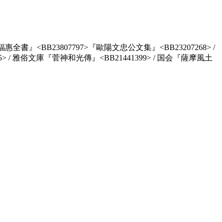
全書』<BB23807797>『歐陽文忠公文集』<BB23207268> /
> / 雅俗文庫『菅神和光傳』<BB21441399> / 国会『薩摩風土