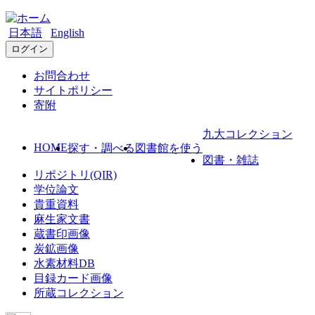
日本語
English
ログイン
お問合わせ
サイトポリシー
寄附
九大コレクション
HOME
探す・調べる
図書館を使う
図書・雑誌
リポジトリ(QIR)
学位論文
貴重資料
麻生家文書
蔵書印画像
炭鉱画像
水素材料DB
目録カード画像
所蔵コレクション