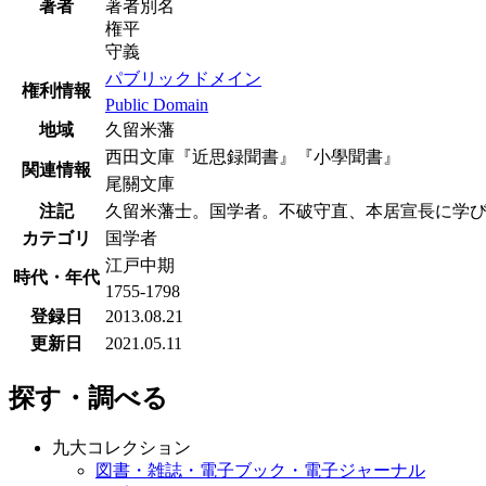
著者
著者別名
権平
守義
パブリックドメイン
権利情報
Public Domain
地域
久留米藩
西田文庫『近思録聞書』『小學聞書』
関連情報
尾關文庫
注記
久留米藩士。国学者。不破守直、本居宣長に学
カテゴリ
国学者
江戸中期
時代・年代
1755-1798
登録日
2013.08.21
更新日
2021.05.11
探す・調べる
九大コレクション
図書・雑誌・電子ブック・電子ジャーナル