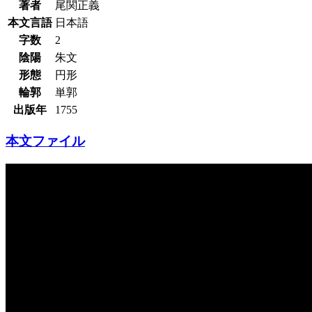
著者
尾関正義
本文言語
日本語
字数
2
陰陽
朱文
形態
円形
輪郭
単郭
出版年
1755
本文ファイル