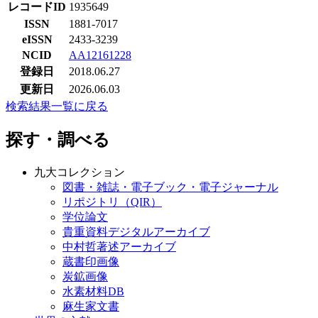
レコードID
1935649
ISSN
1881-7017
eISSN
2433-3239
NCID
AA12161228
登録日
2018.06.27
更新日
2026.06.03
検索結果一覧に戻る
探す・調べる
九大コレクション
図書・雑誌・電子ブック・電子ジャーナル
リポジトリ（QIR）
学位論文
貴重資料デジタルアーカイブ
中村哲著述アーカイブ
蔵書印画像
炭鉱画像
水素材料DB
麻生家文書