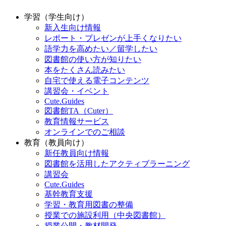
学習（学生向け）
新入生向け情報
レポート・プレゼンが上手くなりたい
語学力を高めたい／留学したい
図書館の使い方が知りたい
本をたくさん読みたい
自宅で使える電子コンテンツ
講習会・イベント
Cute.Guides
図書館TA（Cuter）
教育情報サービス
オンラインでのご相談
教育（教員向け）
新任教員向け情報
図書館を活用したアクティブラーニング
講習会
Cute.Guides
基幹教育支援
学習・教育用図書の整備
授業での施設利用（中央図書館）
授業公開・教材開発