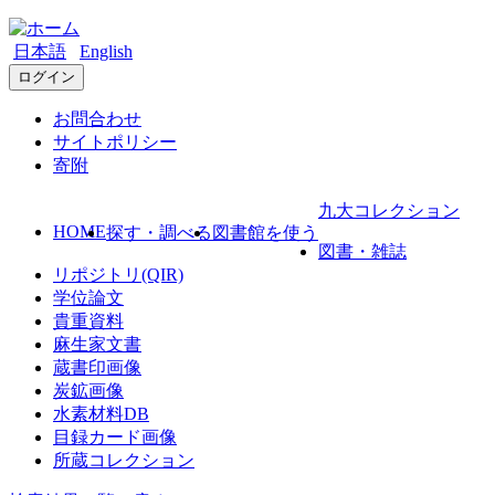
日本語
English
ログイン
お問合わせ
サイトポリシー
寄附
九大コレクション
HOME
探す・調べる
図書館を使う
図書・雑誌
リポジトリ(QIR)
学位論文
貴重資料
麻生家文書
蔵書印画像
炭鉱画像
水素材料DB
目録カード画像
所蔵コレクション