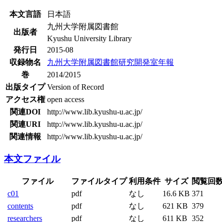
本文言語
日本語
九州大学附属図書館
出版者
Kyushu University Library
発行日
2015-08
収録物名
九州大学附属図書館研究開発室年報
巻
2014/2015
出版タイプ
Version of Record
アクセス権
open access
関連DOI
http://www.lib.kyushu-u.ac.jp/
関連URI
http://www.lib.kyushu-u.ac.jp/
関連情報
http://www.lib.kyushu-u.ac.jp/
本文ファイル
ファイル
ファイルタイプ
利用条件
サイズ
閲覧回
c01
pdf
なし
16.6 KB
371
contents
pdf
なし
621 KB
379
researchers
pdf
なし
611 KB
352