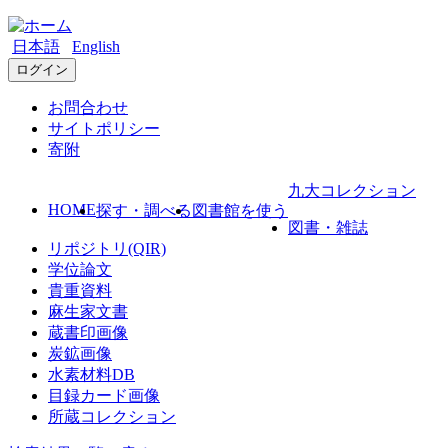
日本語
English
ログイン
お問合わせ
サイトポリシー
寄附
九大コレクション
HOME
探す・調べる
図書館を使う
図書・雑誌
リポジトリ(QIR)
学位論文
貴重資料
麻生家文書
蔵書印画像
炭鉱画像
水素材料DB
目録カード画像
所蔵コレクション