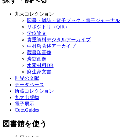
探す・調べる
九大コレクション
図書・雑誌・電子ブック・電子ジャーナル
リポジトリ（QIR）
学位論文
貴重資料デジタルアーカイブ
中村哲著述アーカイブ
蔵書印画像
炭鉱画像
水素材料DB
麻生家文書
世界の文献
データベース
所蔵コレクション
九大出版物
電子展示
Cute.Guides
図書館を使う