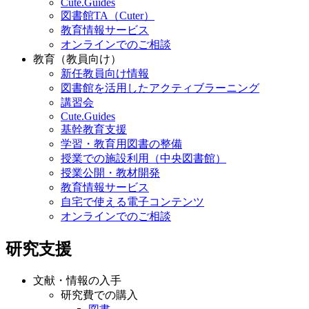
Cute.Guides
図書館TA（Cuter）
教育情報サービス
オンラインでのご相談
教育（教員向け）
新任教員向け情報
図書館を活用したアクティブラーニング
講習会
Cute.Guides
基幹教育支援
学習・教育用図書の整備
授業での施設利用（中央図書館）
授業公開・教材開発
教育情報サービス
自宅で使える電子コンテンツ
オンラインでのご相談
研究支援
文献・情報の入手
研究費での購入