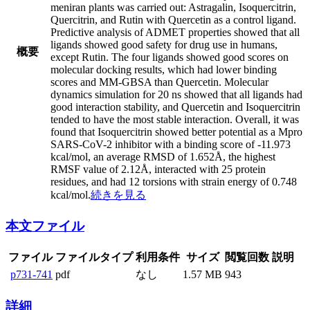
meniran plants was carried out: Astragalin, Isoquercitrin,
Quercitrin, and Rutin with Quercetin as a control ligand.
Predictive analysis of ADMET properties showed that all
ligands showed good safety for drug use in humans,
概要
except Rutin. The four ligands showed good scores on
molecular docking results, which had lower binding
scores and MM-GBSA than Quercetin. Molecular
dynamics simulation for 20 ns showed that all ligands had
good interaction stability, and Quercetin and Isoquercitrin
tended to have the most stable interaction. Overall, it was
found that Isoquercitrin showed better potential as a Mpro
SARS-CoV-2 inhibitor with a binding score of -11.973
kcal/mol, an average RMSD of 1.652Å, the highest
RMSF value of 2.12Å, interacted with 25 protein
residues, and had 12 torsions with strain energy of 0.748
kcal/mol.
続きを見る
本文ファイル
ファイル
ファイルタイプ
利用条件
サイズ
閲覧回数
説明
p731-741
pdf
なし
1.57 MB
943
詳細