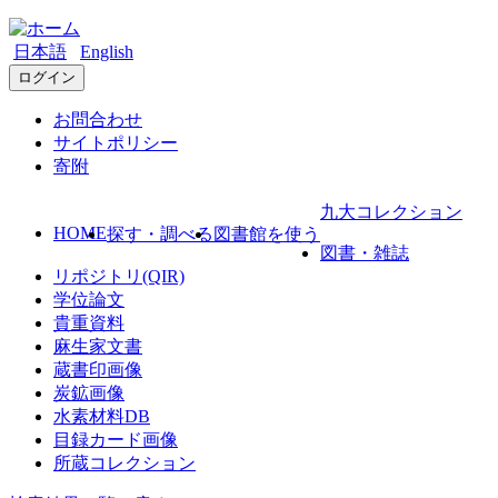
日本語
English
ログイン
お問合わせ
サイトポリシー
寄附
九大コレクション
HOME
探す・調べる
図書館を使う
図書・雑誌
リポジトリ(QIR)
学位論文
貴重資料
麻生家文書
蔵書印画像
炭鉱画像
水素材料DB
目録カード画像
所蔵コレクション