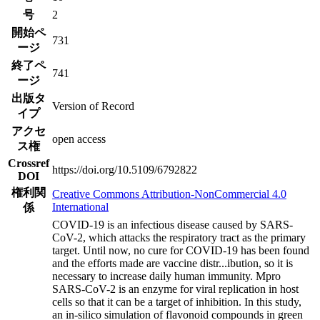
号
2
開始ペ
731
ージ
終了ペ
741
ージ
出版タ
Version of Record
イプ
アクセ
open access
ス権
Crossref
https://doi.org/10.5109/6792822
DOI
権利関
Creative Commons Attribution-NonCommercial 4.0
International
係
COVID-19 is an infectious disease caused by SARS-
CoV-2, which attacks the respiratory tract as the primary
target. Until now, no cure for COVID-19 has been found
and the efforts made are vaccine distr
...
ibution, so it is
necessary to increase daily human immunity. Mpro
SARS-CoV-2 is an enzyme for viral replication in host
cells so that it can be a target of inhibition. In this study,
an in-silico simulation of flavonoid compounds in green