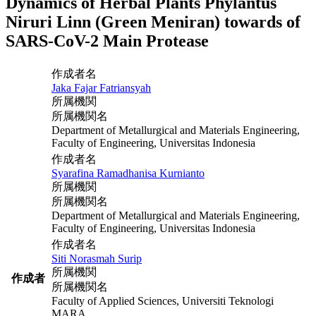
Dynamics of Herbal Plants Phylantus
Niruri Linn (Green Meniran) towards of
SARS-CoV-2 Main Protease
作成者名
Jaka Fajar Fatriansyah
所属機関
所属機関名
Department of Metallurgical and Materials Engineering,
Faculty of Engineering, Universitas Indonesia
作成者名
Syarafina Ramadhanisa Kurnianto
所属機関
所属機関名
Department of Metallurgical and Materials Engineering,
Faculty of Engineering, Universitas Indonesia
作成者名
Siti Norasmah Surip
所属機関
作成者
所属機関名
Faculty of Applied Sciences, Universiti Teknologi
MARA