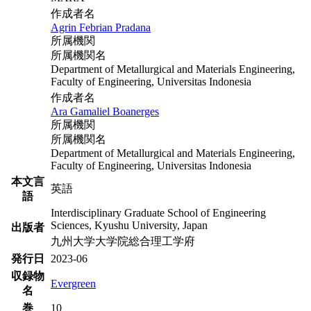
作成者名
Agrin Febrian Pradana
所属機関
所属機関名
Department of Metallurgical and Materials Engineering,
Faculty of Engineering, Universitas Indonesia
作成者名
Ara Gamaliel Boanerges
所属機関
所属機関名
Department of Metallurgical and Materials Engineering,
Faculty of Engineering, Universitas Indonesia
本文言
英語
語
Interdisciplinary Graduate School of Engineering
Sciences, Kyushu University, Japan
出版者
九州大学大学院総合理工学府
発行日
2023-06
収録物
Evergreen
名
巻
10