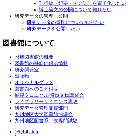
刊行物（紀要・学会誌）を電子化したい
博士論文の公開について知りたい
研究データの管理・公開
研究データの管理について知りたい
研究データを公開したい
図書館について
附属図書館の概要
図書館の移転に係る情報
研究開発室
出版物
オリジナルグッズ
図書館へのご寄付等
展観クロニクル/貴重文物講習会
ライブラリーサイエンス専攻
研究データ管理支援部門
九州地区大学図書館協議会
九州地区図書系二次専門試験
@QLib_info