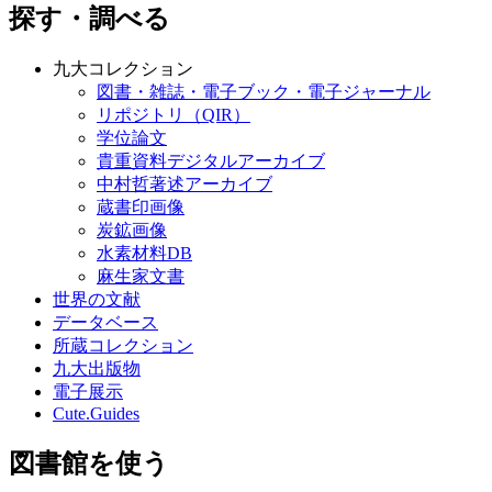
探す・調べる
九大コレクション
図書・雑誌・電子ブック・電子ジャーナル
リポジトリ（QIR）
学位論文
貴重資料デジタルアーカイブ
中村哲著述アーカイブ
蔵書印画像
炭鉱画像
水素材料DB
麻生家文書
世界の文献
データベース
所蔵コレクション
九大出版物
電子展示
Cute.Guides
図書館を使う