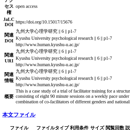
アク
セス
open access
権
JaLC
https://doi.org/10.15017/15676
DOI
九州大学心理学研究 || 6 || p1-7
関連
Kyushu University psychological research || 6 || p1-7
DOI
http://www.human.kyushu-u.ac.jp/
九州大学心理学研究 || 6 || p1-7
関連
Kyushu University psychological research || 6 || p1-7
URI
http://www.human.kyushu-u.ac.jp/
九州大学心理学研究 || 6 || p1-7
関連
Kyushu University psychological research || 6 || p1-7
情報
http://www.human.kyushu-u.ac.jp/
This is a case study of a trial of facilitator training for a str
consisting of eight 90 minute sessions on a weekly pace under 
概要
combination of co-facilitators of different genders and nationalit
本文ファイル
ファイル
ファイルタイプ
利用条件
サイズ
閲覧回数
説