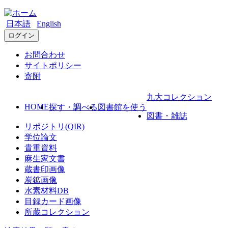
日本語
English
ログイン
お問合わせ
サイトポリシー
寄附
九大コレクション
HOME
探す・調べる
図書館を使う
図書・雑誌
リポジトリ(QIR)
学位論文
貴重資料
麻生家文書
蔵書印画像
炭鉱画像
水素材料DB
目録カード画像
所蔵コレクション