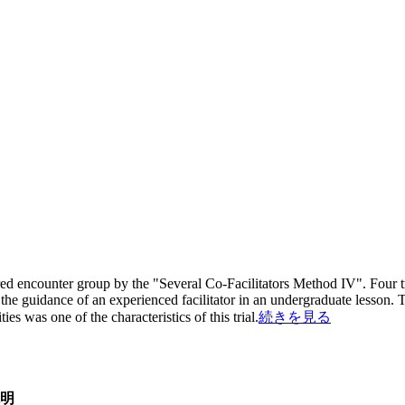
uctured encounter group by the "Several Co-Facilitators Method IV". Four tr
the guidance of an experienced facilitator in an undergraduate lesson.
ies was one of the characteristics of this trial.
続きを見る
明