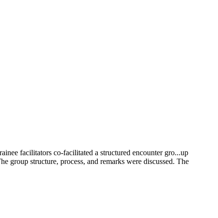
ainee facilitators co-facilitated a structured encounter gro
...
up
 The group structure, process, and remarks were discussed. The