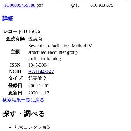
KJ00005455888
pdf
なし
616 KB
675
詳細
レコードID
15676
査読有無
査読有
Several Co-Facilitators Method IV
主題
structured encounter group
facilitator training
ISSN
1345-3904
NCID
AA11448647
タイプ
紀要論文
登録日
2009.12.05
更新日
2020.11.17
検索結果一覧に戻る
探す・調べる
九大コレクション