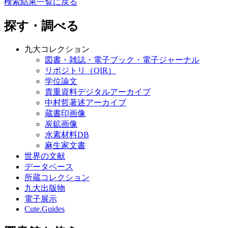
検索結果一覧に戻る
探す・調べる
九大コレクション
図書・雑誌・電子ブック・電子ジャーナル
リポジトリ（QIR）
学位論文
貴重資料デジタルアーカイブ
中村哲著述アーカイブ
蔵書印画像
炭鉱画像
水素材料DB
麻生家文書
世界の文献
データベース
所蔵コレクション
九大出版物
電子展示
Cute.Guides