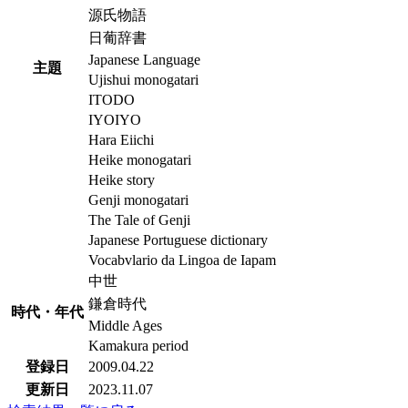
源氏物語
日葡辞書
Japanese Language
主題
Ujishui monogatari
ITODO
IYOIYO
Hara Eiichi
Heike monogatari
Heike story
Genji monogatari
The Tale of Genji
Japanese Portuguese dictionary
Vocabvlario da Lingoa de Iapam
中世
鎌倉時代
時代・年代
Middle Ages
Kamakura period
登録日
2009.04.22
更新日
2023.11.07