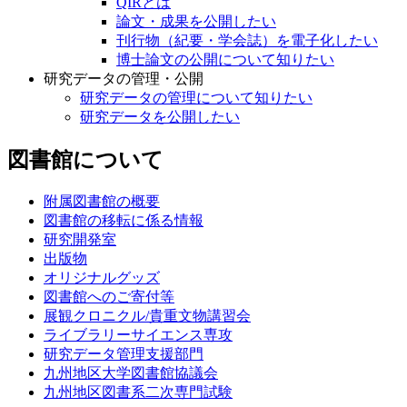
QIRとは
論文・成果を公開したい
刊行物（紀要・学会誌）を電子化したい
博士論文の公開について知りたい
研究データの管理・公開
研究データの管理について知りたい
研究データを公開したい
図書館について
附属図書館の概要
図書館の移転に係る情報
研究開発室
出版物
オリジナルグッズ
図書館へのご寄付等
展観クロニクル/貴重文物講習会
ライブラリーサイエンス専攻
研究データ管理支援部門
九州地区大学図書館協議会
九州地区図書系二次専門試験