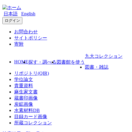
日本語
English
ログイン
お問合わせ
サイトポリシー
寄附
九大コレクション
HOME
探す・調べる
図書館を使う
図書・雑誌
リポジトリ(QIR)
学位論文
貴重資料
麻生家文書
蔵書印画像
炭鉱画像
水素材料DB
目録カード画像
所蔵コレクション