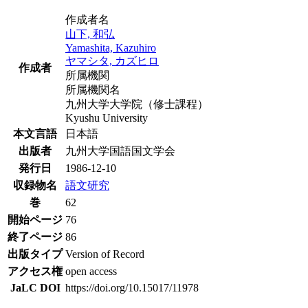
作成者名
山下, 和弘
Yamashita, Kazuhiro
ヤマシタ, カズヒロ
作成者
所属機関
所属機関名
九州大学大学院（修士課程）
Kyushu University
本文言語
日本語
出版者
九州大学国語国文学会
発行日
1986-12-10
収録物名
語文研究
巻
62
開始ページ
76
終了ページ
86
出版タイプ
Version of Record
アクセス権
open access
JaLC DOI
https://doi.org/10.15017/11978