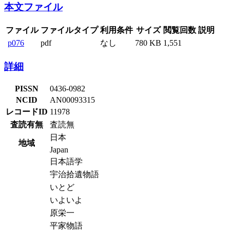
本文ファイル
ファイル
ファイルタイプ
利用条件
サイズ
閲覧回数
説明
p076
pdf
なし
780 KB
1,551
詳細
PISSN
0436-0982
NCID
AN00093315
レコードID
11978
査読有無
査読無
日本
地域
Japan
日本語学
宇治拾遺物語
いとど
いよいよ
原栄一
平家物語