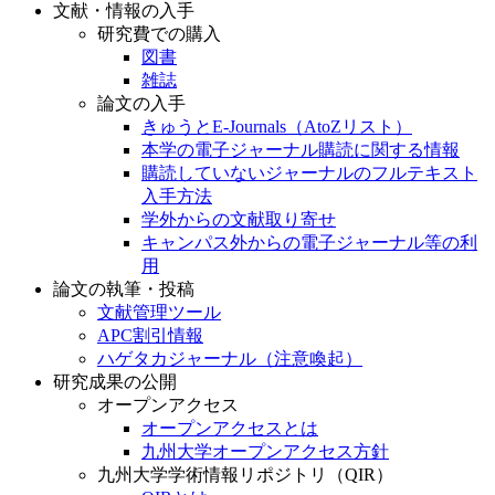
文献・情報の入手
研究費での購入
図書
雑誌
論文の入手
きゅうとE-Journals（AtoZリスト）
本学の電子ジャーナル購読に関する情報
購読していないジャーナルのフルテキスト
入手方法
学外からの文献取り寄せ
キャンパス外からの電子ジャーナル等の利
用
論文の執筆・投稿
文献管理ツール
APC割引情報
ハゲタカジャーナル（注意喚起）
研究成果の公開
オープンアクセス
オープンアクセスとは
九州大学オープンアクセス方針
九州大学学術情報リポジトリ（QIR）