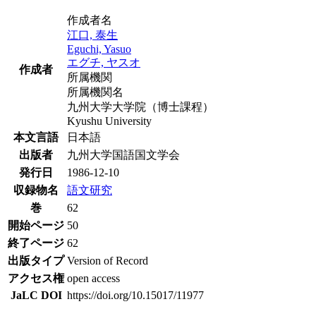
作成者名
江口, 泰生
Eguchi, Yasuo
エグチ, ヤスオ
作成者
所属機関
所属機関名
九州大学大学院（博士課程）
Kyushu University
本文言語
日本語
出版者
九州大学国語国文学会
発行日
1986-12-10
収録物名
語文研究
巻
62
開始ページ
50
終了ページ
62
出版タイプ
Version of Record
アクセス権
open access
JaLC DOI
https://doi.org/10.15017/11977