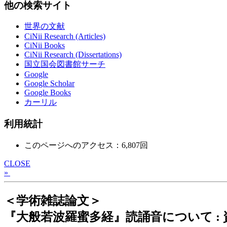
他の検索サイト
世界の文献
CiNii Research (Articles)
CiNii Books
CiNii Research (Dissertations)
国立国会図書館サーチ
Google
Google Scholar
Google Books
カーリル
利用統計
このページへのアクセス：6,807回
CLOSE
»
＜学術雑誌論文＞
『大般若波羅蜜多経』読誦音について :