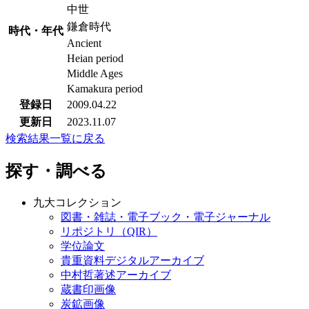
中世
鎌倉時代
時代・年代
Ancient
Heian period
Middle Ages
Kamakura period
登録日
2009.04.22
更新日
2023.11.07
検索結果一覧に戻る
探す・調べる
九大コレクション
図書・雑誌・電子ブック・電子ジャーナル
リポジトリ（QIR）
学位論文
貴重資料デジタルアーカイブ
中村哲著述アーカイブ
蔵書印画像
炭鉱画像