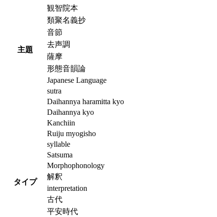
観智院本
類聚名義抄
音節
去声調
主題
薩摩
形態音韻論
Japanese Language
sutra
Daihannya haramitta kyo
Daihannya kyo
Kanchiin
Ruiju myogisho
syllable
Satsuma
Morphophonology
解釈
タイプ
interpretation
古代
平安時代