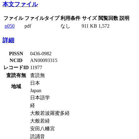
本文ファイル
ファイル
ファイルタイプ
利用条件
サイズ
閲覧回数
説明
p050
pdf
なし
911 KB
1,572
詳細
PISSN
0436-0982
NCID
AN00093315
レコードID
11977
査読有無
査読無
日本
地域
Japan
日本語学
経
大般若波羅蜜多経
大般若経
安田八幡宮
読誦音