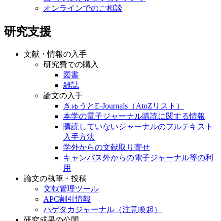
オンラインでのご相談
研究支援
文献・情報の入手
研究費での購入
図書
雑誌
論文の入手
きゅうとE-Journals（AtoZリスト）
本学の電子ジャーナル購読に関する情報
購読していないジャーナルのフルテキスト
入手方法
学外からの文献取り寄せ
キャンパス外からの電子ジャーナル等の利
用
論文の執筆・投稿
文献管理ツール
APC割引情報
ハゲタカジャーナル（注意喚起）
研究成果の公開