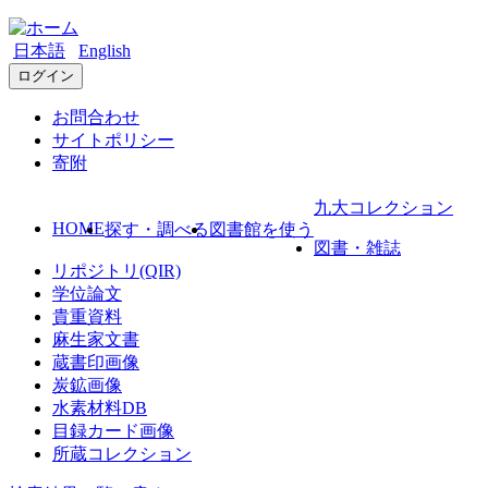
日本語
English
ログイン
お問合わせ
サイトポリシー
寄附
九大コレクション
HOME
探す・調べる
図書館を使う
図書・雑誌
リポジトリ(QIR)
学位論文
貴重資料
麻生家文書
蔵書印画像
炭鉱画像
水素材料DB
目録カード画像
所蔵コレクション