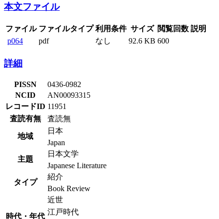
本文ファイル
ファイル
ファイルタイプ
利用条件
サイズ
閲覧回数
説明
p064
pdf
なし
92.6 KB
600
詳細
PISSN
0436-0982
NCID
AN00093315
レコードID
11951
査読有無
査読無
日本
地域
Japan
日本文学
主題
Japanese Literature
紹介
タイプ
Book Review
近世
江戸時代
時代・年代