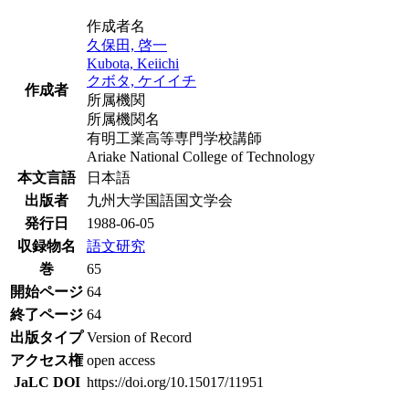
作成者名
久保田, 啓一
Kubota, Keiichi
クボタ, ケイイチ
作成者
所属機関
所属機関名
有明工業高等専門学校講師
Ariake National College of Technology
本文言語
日本語
出版者
九州大学国語国文学会
発行日
1988-06-05
収録物名
語文研究
巻
65
開始ページ
64
終了ページ
64
出版タイプ
Version of Record
アクセス権
open access
JaLC DOI
https://doi.org/10.15017/11951