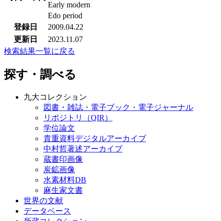
Early modern
Edo period
登録日
2009.04.22
更新日
2023.11.07
検索結果一覧に戻る
探す・調べる
九大コレクション
図書・雑誌・電子ブック・電子ジャーナル
リポジトリ（QIR）
学位論文
貴重資料デジタルアーカイブ
中村哲著述アーカイブ
蔵書印画像
炭鉱画像
水素材料DB
麻生家文書
世界の文献
データベース