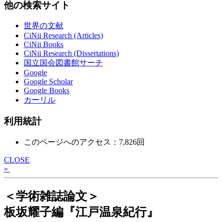
他の検索サイト
世界の文献
CiNii Research (Articles)
CiNii Books
CiNii Research (Dissertations)
国立国会図書館サーチ
Google
Google Scholar
Google Books
カーリル
利用統計
このページへのアクセス：7,826回
CLOSE
»
＜学術雑誌論文＞
板坂耀子編『江戸温泉紀行』