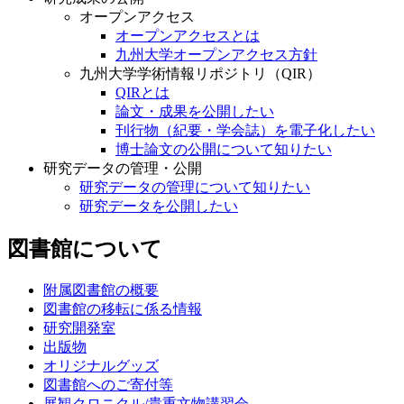
オープンアクセス
オープンアクセスとは
九州大学オープンアクセス方針
九州大学学術情報リポジトリ（QIR）
QIRとは
論文・成果を公開したい
刊行物（紀要・学会誌）を電子化したい
博士論文の公開について知りたい
研究データの管理・公開
研究データの管理について知りたい
研究データを公開したい
図書館について
附属図書館の概要
図書館の移転に係る情報
研究開発室
出版物
オリジナルグッズ
図書館へのご寄付等
展観クロニクル/貴重文物講習会