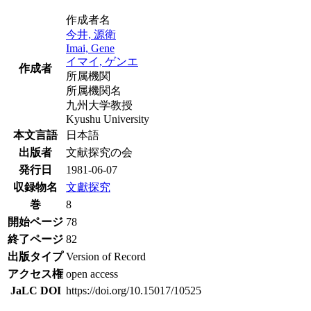
作成者名
今井, 源衛
Imai, Gene
イマイ, ゲンエ
作成者
所属機関
所属機関名
九州大学教授
Kyushu University
本文言語
日本語
出版者
文献探究の会
発行日
1981-06-07
収録物名
文獻探究
巻
8
開始ページ
78
終了ページ
82
出版タイプ
Version of Record
アクセス権
open access
JaLC DOI
https://doi.org/10.15017/10525