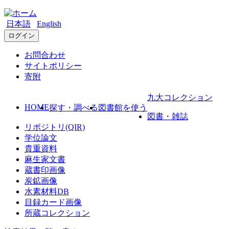
日本語
English
ログイン
お問合わせ
サイトポリシー
寄附
九大コレクション
HOME
探す・調べる
図書館を使う
図書・雑誌
リポジトリ(QIR)
学位論文
貴重資料
麻生家文書
蔵書印画像
炭鉱画像
水素材料DB
目録カード画像
所蔵コレクション