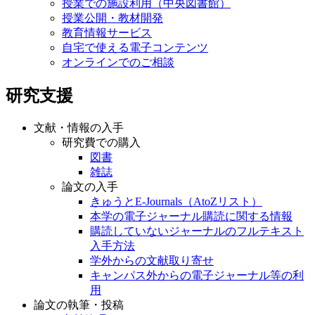
授業での施設利用（中央図書館）
授業公開・教材開発
教育情報サービス
自宅で使える電子コンテンツ
オンラインでのご相談
研究支援
文献・情報の入手
研究費での購入
図書
雑誌
論文の入手
きゅうとE-Journals（AtoZリスト）
本学の電子ジャーナル購読に関する情報
購読していないジャーナルのフルテキスト
入手方法
学外からの文献取り寄せ
キャンパス外からの電子ジャーナル等の利
用
論文の執筆・投稿