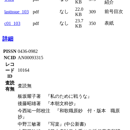
KB
紹介
22.0
なし
前号目次
lastissue_103
pdf
309
KB
23.7
なし
表紙
c01_103
pdf
350
KB
詳細
PISSN
0436-0982
NCID
AN00093315
レコ
10164
ード
ID
査読
査読無
有無
板坂耀子著 『私のために戦うな』
後藤昭雄著 『本朝文粋抄』
今西祐一郎校注 『和歌職原鈔 付・版本 職原
抄』
中野三敏著 『写楽』(中公新書)