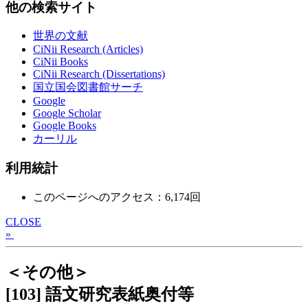
他の検索サイト
世界の文献
CiNii Research (Articles)
CiNii Books
CiNii Research (Dissertations)
国立国会図書館サーチ
Google
Google Scholar
Google Books
カーリル
利用統計
このページへのアクセス：6,174回
CLOSE
»
＜その他＞
[103] 語文研究表紙奥付等