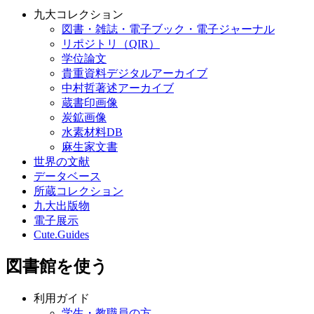
九大コレクション
図書・雑誌・電子ブック・電子ジャーナル
リポジトリ（QIR）
学位論文
貴重資料デジタルアーカイブ
中村哲著述アーカイブ
蔵書印画像
炭鉱画像
水素材料DB
麻生家文書
世界の文献
データベース
所蔵コレクション
九大出版物
電子展示
Cute.Guides
図書館を使う
利用ガイド
学生・教職員の方