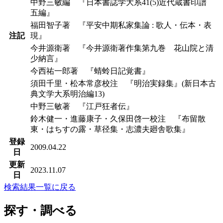
中野三敏編 『日本書誌学大系41(5)近代蔵書印譜
五編』
福田智子著 『平安中期私家集論 : 歌人・伝本・表
注記
現』
今井源衛著 『今井源衛著作集第九巻 花山院と清
少納言』
今西祐一郎著 『蜻蛉日記覚書』
須田千里・松本常彦校注 『明治実録集』(新日本古
典文学大系明治編13)
中野三敏著 『江戸狂者伝』
鈴木健一・進藤康子・久保田啓一校注 『布留散
東・はちすの露・草径集・志濃夫廻舎歌集』
登録
2009.04.22
日
更新
2023.11.07
日
検索結果一覧に戻る
探す・調べる