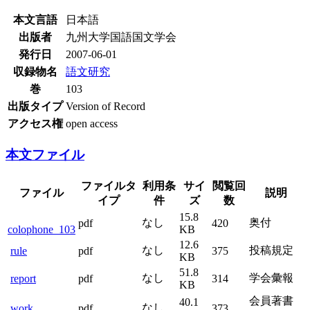
本文言語
日本語
出版者
九州大学国語国文学会
発行日
2007-06-01
収録物名
語文研究
巻
103
出版タイプ
Version of Record
アクセス権
open access
本文ファイル
ファイルタ
利用条
サイ
閲覧回
ファイル
説明
イプ
件
ズ
数
15.8
なし
奥付
pdf
420
colophone_103
KB
12.6
なし
投稿規定
rule
pdf
375
KB
51.8
なし
学会彙報
report
pdf
314
KB
会員著書
40.1
なし
work
pdf
373