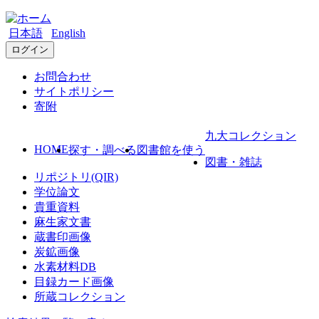
日本語
English
ログイン
お問合わせ
サイトポリシー
寄附
九大コレクション
HOME
探す・調べる
図書館を使う
図書・雑誌
リポジトリ(QIR)
学位論文
貴重資料
麻生家文書
蔵書印画像
炭鉱画像
水素材料DB
目録カード画像
所蔵コレクション