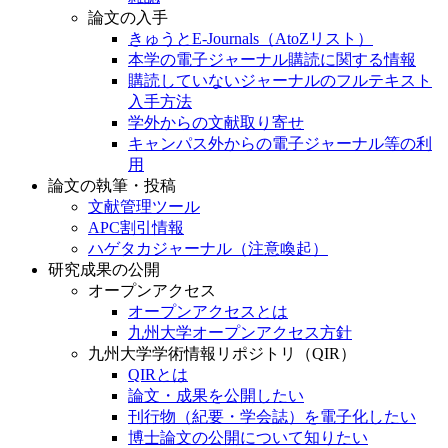
論文の入手
きゅうとE-Journals（AtoZリスト）
本学の電子ジャーナル購読に関する情報
購読していないジャーナルのフルテキスト
入手方法
学外からの文献取り寄せ
キャンパス外からの電子ジャーナル等の利
用
論文の執筆・投稿
文献管理ツール
APC割引情報
ハゲタカジャーナル（注意喚起）
研究成果の公開
オープンアクセス
オープンアクセスとは
九州大学オープンアクセス方針
九州大学学術情報リポジトリ（QIR）
QIRとは
論文・成果を公開したい
刊行物（紀要・学会誌）を電子化したい
博士論文の公開について知りたい