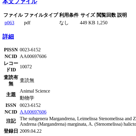
本文ファイル
ファイル
ファイルタイプ
利用条件
サイズ
閲覧回数
説明
p063
pdf
なし
449 KB
1,250
詳細
PISSN
0023-6152
NCID
AA00697606
レコー
10072
ドID
査読有
査読無
無
Animal Science
主題
動物学
ISSN
0023-6152
NCID
AA00697606
The subgenera Margandrena, Leimelissa Stenomelissa and Zona
注記
Andrena (Margandrena) marginata, A. (Stenomelissa) halicto
登録日
2009.04.22