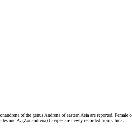
ndrena of the genus Andrena of eastern Asia are reported. Female of An
ides and A. (Zonandrena) flavipes are newly recorded from China.