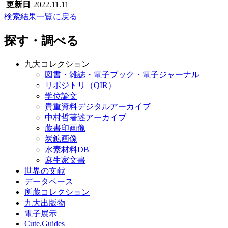
更新日
2022.11.11
検索結果一覧に戻る
探す・調べる
九大コレクション
図書・雑誌・電子ブック・電子ジャーナル
リポジトリ（QIR）
学位論文
貴重資料デジタルアーカイブ
中村哲著述アーカイブ
蔵書印画像
炭鉱画像
水素材料DB
麻生家文書
世界の文献
データベース
所蔵コレクション
九大出版物
電子展示
Cute.Guides