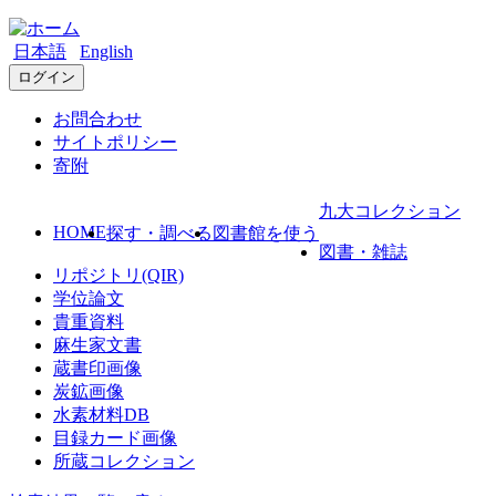
日本語
English
ログイン
お問合わせ
サイトポリシー
寄附
九大コレクション
HOME
探す・調べる
図書館を使う
図書・雑誌
リポジトリ(QIR)
学位論文
貴重資料
麻生家文書
蔵書印画像
炭鉱画像
水素材料DB
目録カード画像
所蔵コレクション