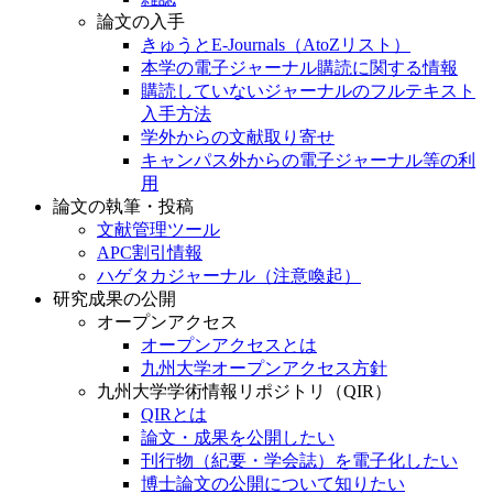
論文の入手
きゅうとE-Journals（AtoZリスト）
本学の電子ジャーナル購読に関する情報
購読していないジャーナルのフルテキスト
入手方法
学外からの文献取り寄せ
キャンパス外からの電子ジャーナル等の利
用
論文の執筆・投稿
文献管理ツール
APC割引情報
ハゲタカジャーナル（注意喚起）
研究成果の公開
オープンアクセス
オープンアクセスとは
九州大学オープンアクセス方針
九州大学学術情報リポジトリ（QIR）
QIRとは
論文・成果を公開したい
刊行物（紀要・学会誌）を電子化したい
博士論文の公開について知りたい