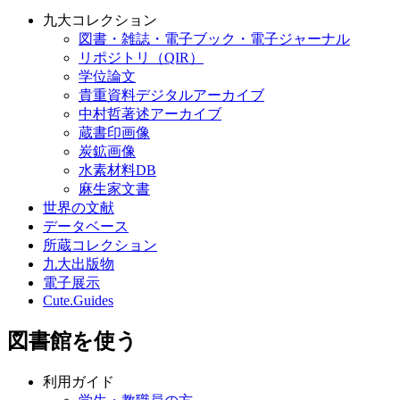
九大コレクション
図書・雑誌・電子ブック・電子ジャーナル
リポジトリ（QIR）
学位論文
貴重資料デジタルアーカイブ
中村哲著述アーカイブ
蔵書印画像
炭鉱画像
水素材料DB
麻生家文書
世界の文献
データベース
所蔵コレクション
九大出版物
電子展示
Cute.Guides
図書館を使う
利用ガイド