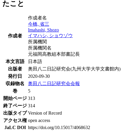
たこと
作成者名
今橋, 省三
Imahashi, Shozo
イマハシ, ショウゾウ
作成者
所属機関
所属機関名
元福岡高教組本部書記長
本文言語
日本語
出版者
奥田八二日記研究会(九州大学大学文書館内)
発行日
2020-09-30
収録物名
奥田八二日記研究会会報
巻
5
開始ページ
313
終了ページ
314
出版タイプ
Version of Record
アクセス権
open access
JaLC DOI
https://doi.org/10.15017/4068632