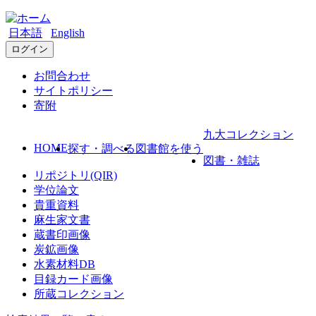
日本語
English
ログイン
お問合わせ
サイトポリシー
寄附
九大コレクション
HOME
探す・調べる
図書館を使う
図書・雑誌
リポジトリ(QIR)
学位論文
貴重資料
麻生家文書
蔵書印画像
炭鉱画像
水素材料DB
目録カード画像
所蔵コレクション