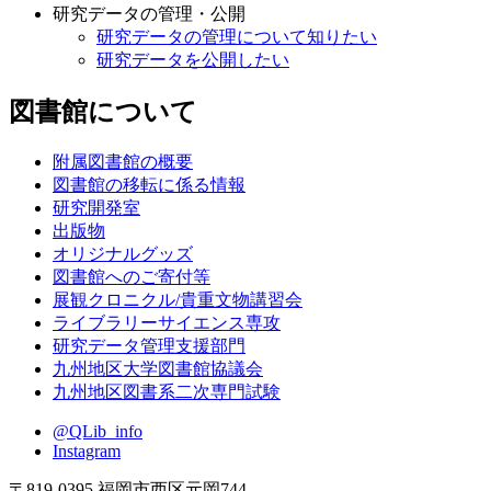
研究データの管理・公開
研究データの管理について知りたい
研究データを公開したい
図書館について
附属図書館の概要
図書館の移転に係る情報
研究開発室
出版物
オリジナルグッズ
図書館へのご寄付等
展観クロニクル/貴重文物講習会
ライブラリーサイエンス専攻
研究データ管理支援部門
九州地区大学図書館協議会
九州地区図書系二次専門試験
@QLib_info
Instagram
〒819-0395 福岡市西区元岡744