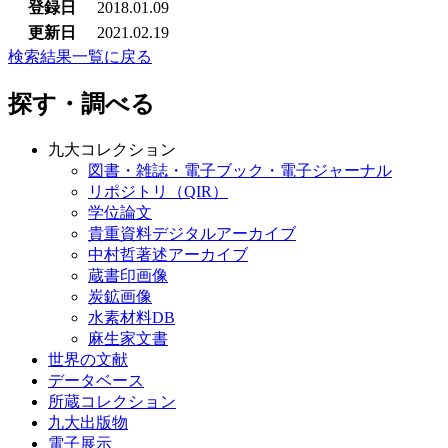
登録日
2018.01.09
更新日
2021.02.19
検索結果一覧に戻る
探す・調べる
九大コレクション
図書・雑誌・電子ブック・電子ジャーナル
リポジトリ（QIR）
学位論文
貴重資料デジタルアーカイブ
中村哲著述アーカイブ
蔵書印画像
炭鉱画像
水素材料DB
麻生家文書
世界の文献
データベース
所蔵コレクション
九大出版物
電子展示