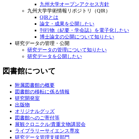
九州大学オープンアクセス方針
九州大学学術情報リポジトリ（QIR）
QIRとは
論文・成果を公開したい
刊行物（紀要・学会誌）を電子化したい
博士論文の公開について知りたい
研究データの管理・公開
研究データの管理について知りたい
研究データを公開したい
図書館について
附属図書館の概要
図書館の移転に係る情報
研究開発室
出版物
オリジナルグッズ
図書館へのご寄付等
展観クロニクル/貴重文物講習会
ライブラリーサイエンス専攻
研究データ管理支援部門