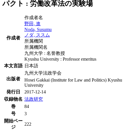
パクト : 労働改革法の実験場
作成者名
野田, 進
Noda, Susumu
ノダ, ススム
作成者
所属機関
所属機関名
九州大学 : 名誉教授
Kyushu University : Professor emeritus
本文言語
日本語
九州大学法政学会
出版者
Hosei Gakkai (Institute for Law and Politics) Kyushu
University
発行日
2017-12-14
収録物名
法政研究
巻
84
号
3
開始ペー
222
ジ