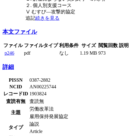
２. 個人別支援コース
Ⅴ むすび―攻撃的協定
追記
続きを見る
本文ファイル
ファイル
ファイルタイプ
利用条件
サイズ
閲覧回数
説明
p246
pdf
なし
1.19 MB
973
詳細
PISSN
0387-2882
NCID
AN00225744
レコードID
1903824
査読有無
査読無
労働改革法
主題
雇用保持発展協定
論説
タイプ
Article