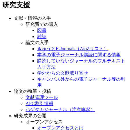
研究支援
文献・情報の入手
研究費での購入
図書
雑誌
論文の入手
きゅうとE-Journals（AtoZリスト）
本学の電子ジャーナル購読に関する情報
購読していないジャーナルのフルテキスト
入手方法
学外からの文献取り寄せ
キャンパス外からの電子ジャーナル等の利
用
論文の執筆・投稿
文献管理ツール
APC割引情報
ハゲタカジャーナル（注意喚起）
研究成果の公開
オープンアクセス
オープンアクセスとは