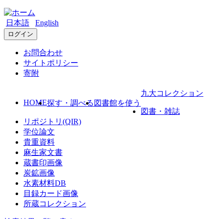
日本語
English
ログイン
お問合わせ
サイトポリシー
寄附
九大コレクション
HOME
探す・調べる
図書館を使う
図書・雑誌
リポジトリ(QIR)
学位論文
貴重資料
麻生家文書
蔵書印画像
炭鉱画像
水素材料DB
目録カード画像
所蔵コレクション