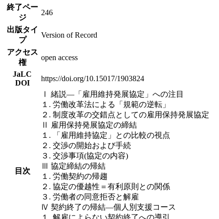
終了ペー
246
ジ
出版タイ
Version of Record
プ
アクセス
open access
権
JaLC
https://doi.org/10.15017/1903824
DOI
Ⅰ 緒説―「雇用維持発展協定」への注目
１. 労働改革法による「規範の逆転」
２. 制度改革の交錯点としての雇用保持発展協定
Ⅱ 雇用保持発展協定の締結
１. 「雇用維持協定」との比較の視点
２. 交渉の開始および手続
３. 交渉事項(協定の内容)
Ⅲ 協定締結の帰結
目次
１. 労働契約の帰趨
２. 協定の優越性＝有利原則との関係
３. 労働者の同意拒否と解雇
Ⅳ 契約終了の帰結―個人別支援コース
１. 解雇によらない契約終了への導引