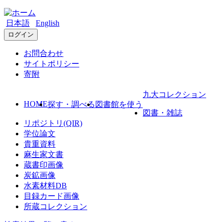
日本語
English
ログイン
お問合わせ
サイトポリシー
寄附
九大コレクション
HOME
探す・調べる
図書館を使う
図書・雑誌
リポジトリ(QIR)
学位論文
貴重資料
麻生家文書
蔵書印画像
炭鉱画像
水素材料DB
目録カード画像
所蔵コレクション