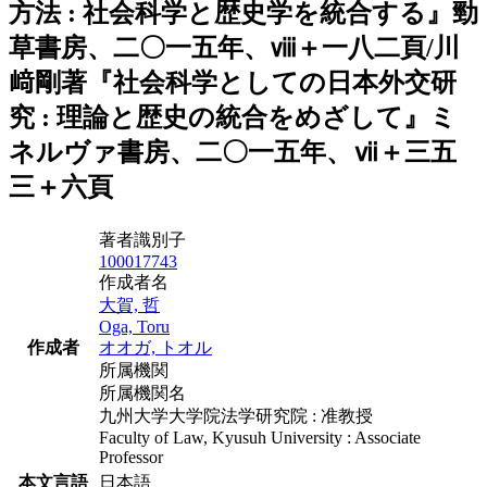
方法 : 社会科学と歴史学を統合する』勁
草書房、二〇一五年、ⅷ＋一八二頁/川
﨑剛著『社会科学としての日本外交研
究 : 理論と歴史の統合をめざして』ミ
ネルヴァ書房、二〇一五年、ⅶ＋三五
三＋六頁
著者識別子
100017743
作成者名
大賀, 哲
Oga, Toru
作成者
オオガ, トオル
所属機関
所属機関名
九州大学大学院法学研究院 : 准教授
Faculty of Law, Kyusuh University : Associate
Professor
本文言語
日本語