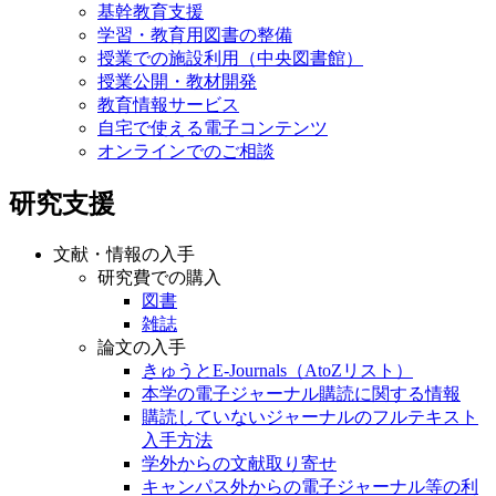
基幹教育支援
学習・教育用図書の整備
授業での施設利用（中央図書館）
授業公開・教材開発
教育情報サービス
自宅で使える電子コンテンツ
オンラインでのご相談
研究支援
文献・情報の入手
研究費での購入
図書
雑誌
論文の入手
きゅうとE-Journals（AtoZリスト）
本学の電子ジャーナル購読に関する情報
購読していないジャーナルのフルテキスト
入手方法
学外からの文献取り寄せ
キャンパス外からの電子ジャーナル等の利