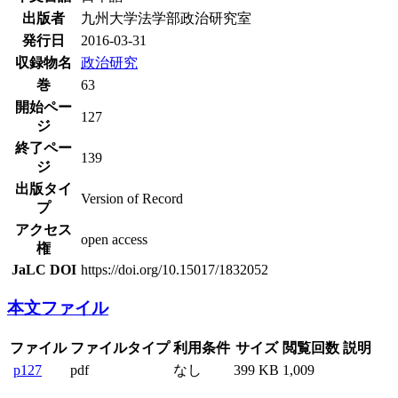
出版者
九州大学法学部政治研究室
発行日
2016-03-31
収録物名
政治研究
巻
63
開始ペー
127
ジ
終了ペー
139
ジ
出版タイ
Version of Record
プ
アクセス
open access
権
JaLC DOI
https://doi.org/10.15017/1832052
本文ファイル
ファイル
ファイルタイプ
利用条件
サイズ
閲覧回数
説明
p127
pdf
なし
399 KB
1,009