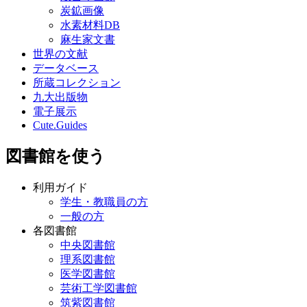
炭鉱画像
水素材料DB
麻生家文書
世界の文献
データベース
所蔵コレクション
九大出版物
電子展示
Cute.Guides
図書館を使う
利用ガイド
学生・教職員の方
一般の方
各図書館
中央図書館
理系図書館
医学図書館
芸術工学図書館
筑紫図書館