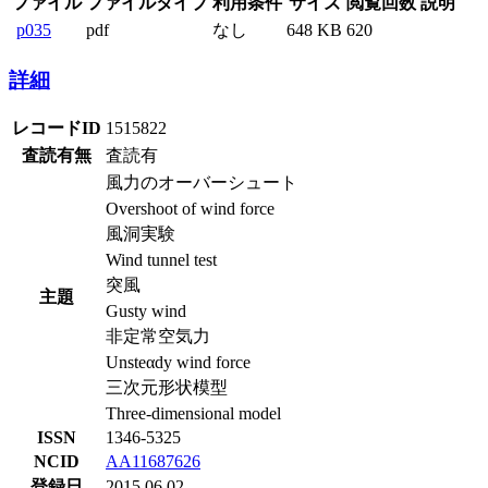
ファイル
ファイルタイプ
利用条件
サイズ
閲覧回数
説明
p035
pdf
なし
648 KB
620
詳細
レコードID
1515822
査読有無
査読有
風力のオーバーシュート
Overshoot of wind force
風洞実験
Wind tunnel test
突風
主題
Gusty wind
非定常空気力
Unsteαdy wind force
三次元形状模型
Three-dimensional model
ISSN
1346-5325
NCID
AA11687626
登録日
2015.06.02