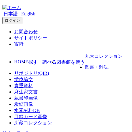
日本語
English
ログイン
お問合わせ
サイトポリシー
寄附
九大コレクション
HOME
探す・調べる
図書館を使う
図書・雑誌
リポジトリ(QIR)
学位論文
貴重資料
麻生家文書
蔵書印画像
炭鉱画像
水素材料DB
目録カード画像
所蔵コレクション