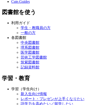
Cute.Guides
図書館を使う
利用ガイド
学生・教職員の方
一般の方
各図書館
中央図書館
理系図書館
医学図書館
芸術工学図書館
筑紫図書館
記録資料館
学習・教育
学習（学生向け）
新入生向け情報
レポート・プレゼンが上手くなりたい
語学力を高めたい／留学したい