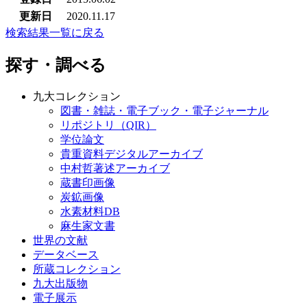
更新日
2020.11.17
検索結果一覧に戻る
探す・調べる
九大コレクション
図書・雑誌・電子ブック・電子ジャーナル
リポジトリ（QIR）
学位論文
貴重資料デジタルアーカイブ
中村哲著述アーカイブ
蔵書印画像
炭鉱画像
水素材料DB
麻生家文書
世界の文献
データベース
所蔵コレクション
九大出版物
電子展示