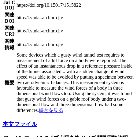
JaLC
https://doi.org/10.15017/1515822
DOI
関連
http://kyudai-archurb.jp/
DOI
関連
http://kyudai-archurb.jp/
URI
関連
http://kyudai-archurb.jp/
情報
Some devices which a gusty wind tunnel test requires to
measurement of a lift force on a body were reported. The
effect of an instantaneous drop in a reference pressure inside
of the tunnel associated
...
with a sudden change of wind
speed was able to be avoided by putting a specimen between
two aerodynamic balances. This measurement system is
概要
favorable to measure the wind forces of a body in three
dimensional wind flows too. Using the system, it was found
that gusty wind forces on a gable roof body under a two-
dimensional flow and three-dimensional flow had some
differences.
続きを見る
本文ファイル