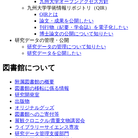
九州大学オープンアクセス方針
九州大学学術情報リポジトリ（QIR）
QIRとは
論文・成果を公開したい
刊行物（紀要・学会誌）を電子化したい
博士論文の公開について知りたい
研究データの管理・公開
研究データの管理について知りたい
研究データを公開したい
図書館について
附属図書館の概要
図書館の移転に係る情報
研究開発室
出版物
オリジナルグッズ
図書館へのご寄付等
展観クロニクル/貴重文物講習会
ライブラリーサイエンス専攻
研究データ管理支援部門