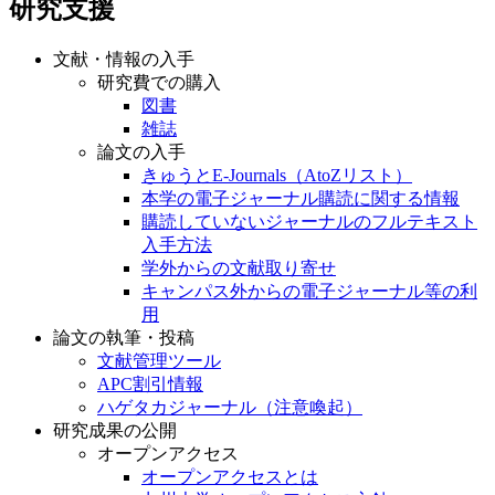
研究支援
文献・情報の入手
研究費での購入
図書
雑誌
論文の入手
きゅうとE-Journals（AtoZリスト）
本学の電子ジャーナル購読に関する情報
購読していないジャーナルのフルテキスト
入手方法
学外からの文献取り寄せ
キャンパス外からの電子ジャーナル等の利
用
論文の執筆・投稿
文献管理ツール
APC割引情報
ハゲタカジャーナル（注意喚起）
研究成果の公開
オープンアクセス
オープンアクセスとは