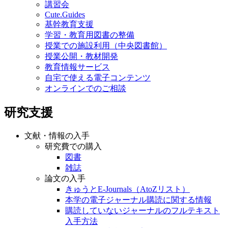
講習会
Cute.Guides
基幹教育支援
学習・教育用図書の整備
授業での施設利用（中央図書館）
授業公開・教材開発
教育情報サービス
自宅で使える電子コンテンツ
オンラインでのご相談
研究支援
文献・情報の入手
研究費での購入
図書
雑誌
論文の入手
きゅうとE-Journals（AtoZリスト）
本学の電子ジャーナル購読に関する情報
購読していないジャーナルのフルテキスト
入手方法