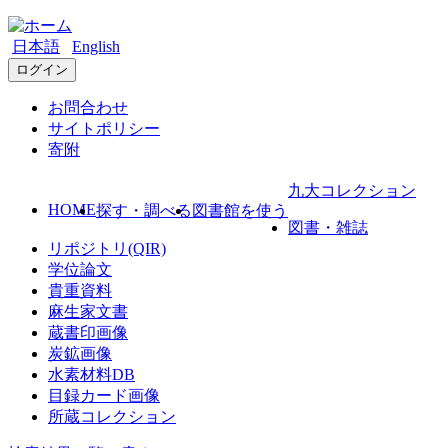
日本語
English
ログイン
お問合わせ
サイトポリシー
寄附
九大コレクション
HOME
探す・調べる
図書館を使う
図書・雑誌
リポジトリ(QIR)
学位論文
貴重資料
麻生家文書
蔵書印画像
炭鉱画像
水素材料DB
目録カード画像
所蔵コレクション