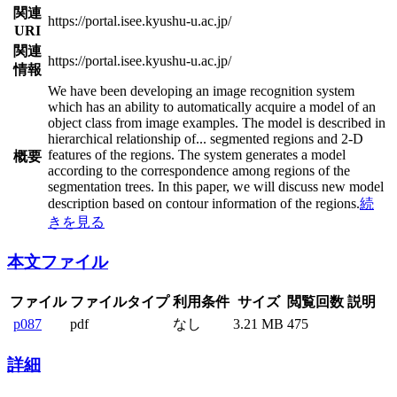
関連
https://portal.isee.kyushu-u.ac.jp/
URI
関連
https://portal.isee.kyushu-u.ac.jp/
情報
We have been developing an image recognition system
which has an ability to automatically acquire a model of an
object class from image examples. The model is described in
hierarchical relationship of
...
segmented regions and 2-D
features of the regions. The system generates a model
概要
according to the correspondence among regions of the
segmentation trees. In this paper, we will discuss new model
description based on contour information of the regions.
続
きを見る
本文ファイル
ファイル
ファイルタイプ
利用条件
サイズ
閲覧回数
説明
p087
pdf
なし
3.21 MB
475
詳細