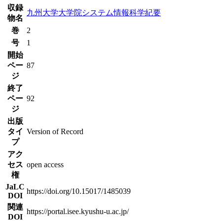
収録
九州大学大学院システム情報科学紀要
物名
巻
2
号
1
開始
ペー
87
ジ
終了
ペー
92
ジ
出版
タイ
Version of Record
プ
アク
セス
open access
権
JaLC
https://doi.org/10.15017/1485039
DOI
関連
https://portal.isee.kyushu-u.ac.jp/
DOI