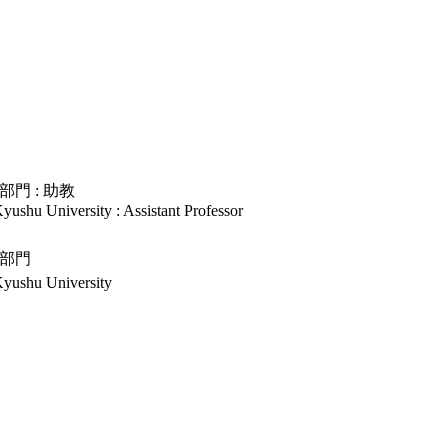
門 : 助教
yushu University : Assistant Professor
部門
Kyushu University