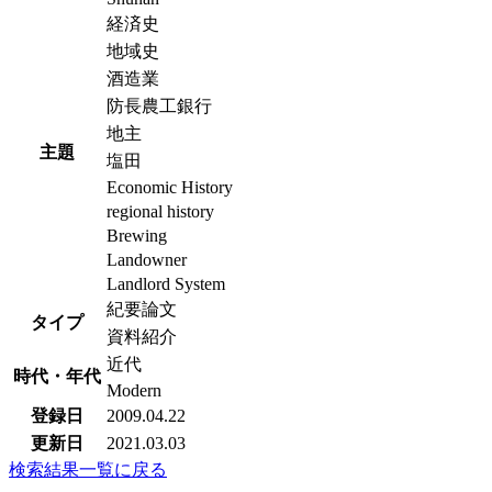
経済史
地域史
酒造業
防長農工銀行
地主
主題
塩田
Economic History
regional history
Brewing
Landowner
Landlord System
紀要論文
タイプ
資料紹介
近代
時代・年代
Modern
登録日
2009.04.22
更新日
2021.03.03
検索結果一覧に戻る