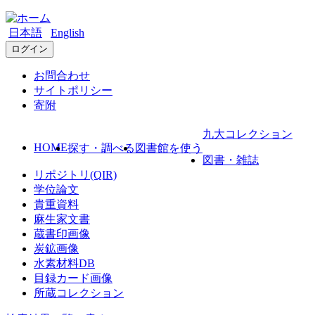
日本語
English
ログイン
お問合わせ
サイトポリシー
寄附
九大コレクション
HOME
探す・調べる
図書館を使う
図書・雑誌
リポジトリ(QIR)
学位論文
貴重資料
麻生家文書
蔵書印画像
炭鉱画像
水素材料DB
目録カード画像
所蔵コレクション