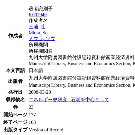
著者識別子
K002940
作成者名
三浦, 壮
Miura, So
作成者
ミウラ, ソウ
所属機関
所属機関名
九州大学附属図書館付設記録資料館産業経済資料部
Manuscript Library, Business and Economics Section, K
本文言語
日本語
九州大学附属図書館付設記録資料館産業経済資料
出版者
Manuscript Library, Business and Economics Section, 
発行日
2008-03-28
収録物名
エネルギー史研究 : 石炭を中心として
巻
23
開始ページ
137
終了ページ
163
出版タイプ
Version of Record