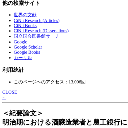
他の検索サイト
世界の文献
CiNii Research (Articles)
CiNii Books
CiNii Research (Dissertations)
国立国会図書館サーチ
Google
Google Scholar
Google Books
カーリル
利用統計
このページへのアクセス：13,006回
CLOSE
»
＜紀要論文＞
明治期における酒醸造業者と農工銀行に関