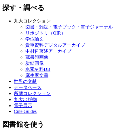
探す・調べる
九大コレクション
図書・雑誌・電子ブック・電子ジャーナル
リポジトリ（QIR）
学位論文
貴重資料デジタルアーカイブ
中村哲著述アーカイブ
蔵書印画像
炭鉱画像
水素材料DB
麻生家文書
世界の文献
データベース
所蔵コレクション
九大出版物
電子展示
Cute.Guides
図書館を使う