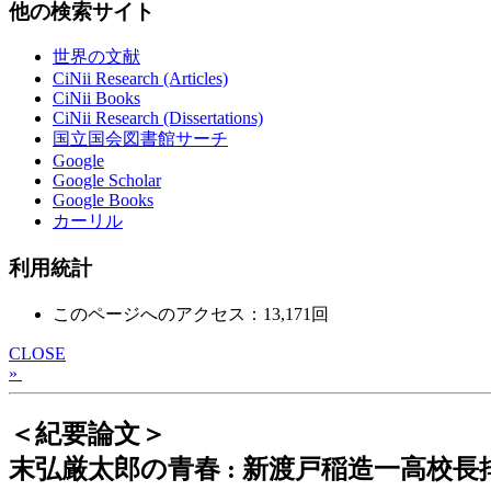
他の検索サイト
世界の文献
CiNii Research (Articles)
CiNii Books
CiNii Research (Dissertations)
国立国会図書館サーチ
Google
Google Scholar
Google Books
カーリル
利用統計
このページへのアクセス：13,171回
CLOSE
»
＜紀要論文＞
末弘厳太郎の青春 : 新渡戸稲造一高校