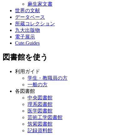
麻生家文書
世界の文献
データベース
所蔵コレクション
九大出版物
電子展示
Cute.Guides
図書館を使う
利用ガイド
学生・教職員の方
一般の方
各図書館
中央図書館
理系図書館
医学図書館
芸術工学図書館
筑紫図書館
記録資料館