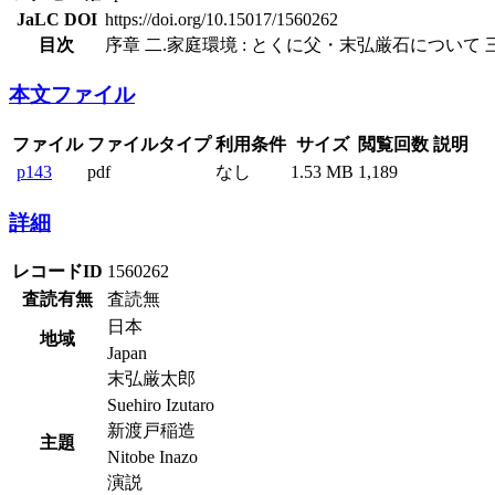
JaLC DOI
https://doi.org/10.15017/1560262
目次
序章 二.家庭環境 : とくに父・末弘厳石について
本文ファイル
ファイル
ファイルタイプ
利用条件
サイズ
閲覧回数
説明
p143
pdf
なし
1.53 MB
1,189
詳細
レコードID
1560262
査読有無
査読無
日本
地域
Japan
末弘厳太郎
Suehiro Izutaro
新渡戸稲造
主題
Nitobe Inazo
演説