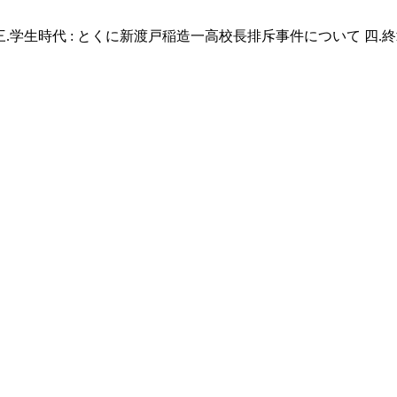
 三.学生時代 : とくに新渡戸稲造一高校長排斥事件について 四.