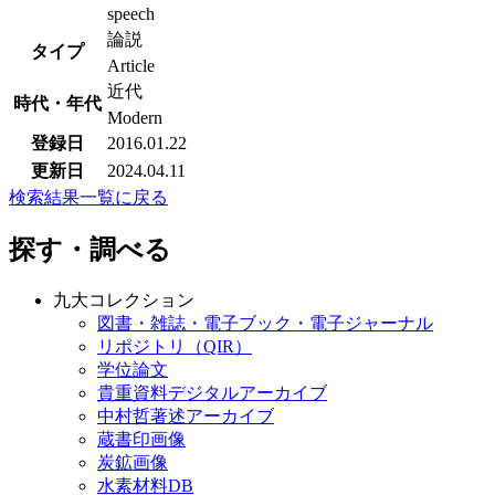
speech
論説
タイプ
Article
近代
時代・年代
Modern
登録日
2016.01.22
更新日
2024.04.11
検索結果一覧に戻る
探す・調べる
九大コレクション
図書・雑誌・電子ブック・電子ジャーナル
リポジトリ（QIR）
学位論文
貴重資料デジタルアーカイブ
中村哲著述アーカイブ
蔵書印画像
炭鉱画像
水素材料DB