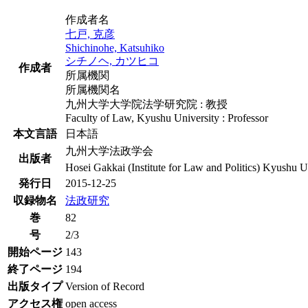
作成者名
七戸, 克彦
Shichinohe, Katsuhiko
シチノヘ, カツヒコ
作成者
所属機関
所属機関名
九州大学大学院法学研究院 : 教授
Faculty of Law, Kyushu University : Professor
本文言語
日本語
九州大学法政学会
出版者
Hosei Gakkai (Institute for Law and Politics) Kyushu U
発行日
2015-12-25
収録物名
法政研究
巻
82
号
2/3
開始ページ
143
終了ページ
194
出版タイプ
Version of Record
アクセス権
open access