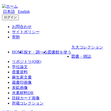
日本語
English
ログイン
お問合わせ
サイトポリシー
寄附
九大コレクション
HOME
探す・調べる
図書館を使う
図書・雑誌
リポジトリ(QIR)
学位論文
貴重資料
麻生家文書
蔵書印画像
炭鉱画像
水素材料DB
目録カード画像
所蔵コレクション