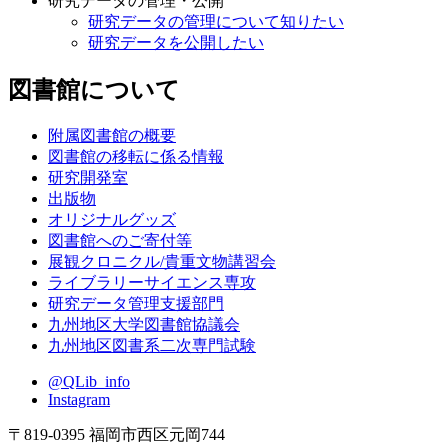
研究データの管理・公開
研究データの管理について知りたい
研究データを公開したい
図書館について
附属図書館の概要
図書館の移転に係る情報
研究開発室
出版物
オリジナルグッズ
図書館へのご寄付等
展観クロニクル/貴重文物講習会
ライブラリーサイエンス専攻
研究データ管理支援部門
九州地区大学図書館協議会
九州地区図書系二次専門試験
@QLib_info
Instagram
〒819-0395 福岡市西区元岡744