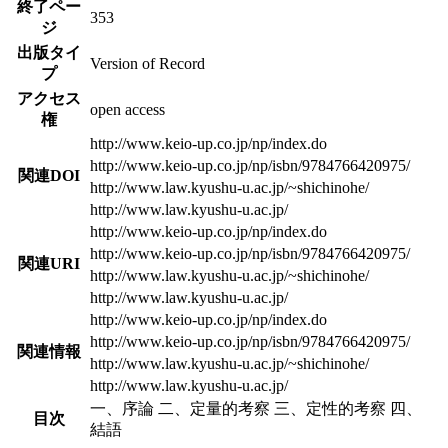
終了ペー
353
ジ
出版タイ
Version of Record
プ
アクセス
open access
権
http://www.keio-up.co.jp/np/index.do
http://www.keio-up.co.jp/np/isbn/9784766420975/
関連DOI
http://www.law.kyushu-u.ac.jp/~shichinohe/
http://www.law.kyushu-u.ac.jp/
http://www.keio-up.co.jp/np/index.do
http://www.keio-up.co.jp/np/isbn/9784766420975/
関連URI
http://www.law.kyushu-u.ac.jp/~shichinohe/
http://www.law.kyushu-u.ac.jp/
http://www.keio-up.co.jp/np/index.do
http://www.keio-up.co.jp/np/isbn/9784766420975/
関連情報
http://www.law.kyushu-u.ac.jp/~shichinohe/
http://www.law.kyushu-u.ac.jp/
一、序論 二、定量的考察 三、定性的考察 四、
目次
結語