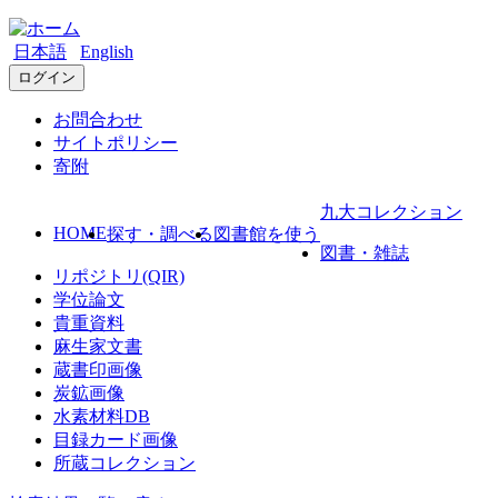
日本語
English
ログイン
お問合わせ
サイトポリシー
寄附
九大コレクション
HOME
探す・調べる
図書館を使う
図書・雑誌
リポジトリ(QIR)
学位論文
貴重資料
麻生家文書
蔵書印画像
炭鉱画像
水素材料DB
目録カード画像
所蔵コレクション