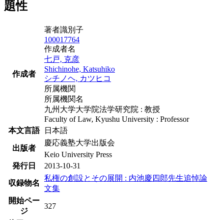
題性
著者識別子
100017764
作成者名
七戸, 克彦
Shichinohe, Katsuhiko
作成者
シチノヘ, カツヒコ
所属機関
所属機関名
九州大学大学院法学研究院 : 教授
Faculty of Law, Kyushu University : Professor
本文言語
日本語
慶応義塾大学出版会
出版者
Keio University Press
発行日
2013-10-31
私権の創設とその展開 : 内池慶四郎先生追悼論
収録物名
文集
開始ペー
327
ジ