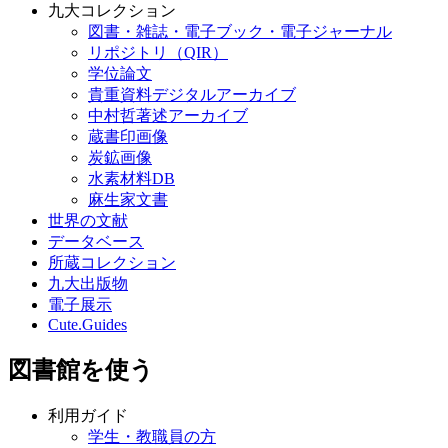
九大コレクション
図書・雑誌・電子ブック・電子ジャーナル
リポジトリ（QIR）
学位論文
貴重資料デジタルアーカイブ
中村哲著述アーカイブ
蔵書印画像
炭鉱画像
水素材料DB
麻生家文書
世界の文献
データベース
所蔵コレクション
九大出版物
電子展示
Cute.Guides
図書館を使う
利用ガイド
学生・教職員の方