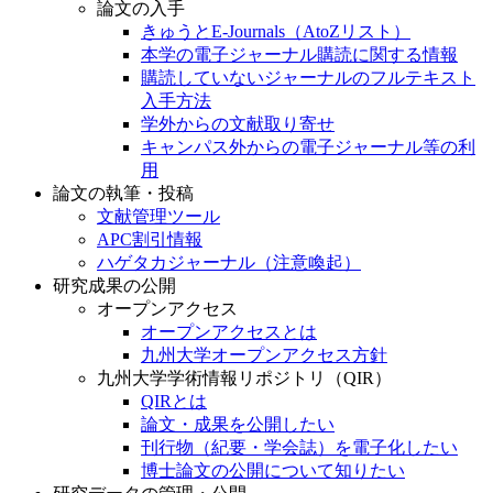
論文の入手
きゅうとE-Journals（AtoZリスト）
本学の電子ジャーナル購読に関する情報
購読していないジャーナルのフルテキスト
入手方法
学外からの文献取り寄せ
キャンパス外からの電子ジャーナル等の利
用
論文の執筆・投稿
文献管理ツール
APC割引情報
ハゲタカジャーナル（注意喚起）
研究成果の公開
オープンアクセス
オープンアクセスとは
九州大学オープンアクセス方針
九州大学学術情報リポジトリ（QIR）
QIRとは
論文・成果を公開したい
刊行物（紀要・学会誌）を電子化したい
博士論文の公開について知りたい