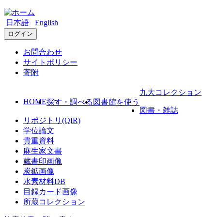
日本語
English
ログイン
お問合わせ
サイトポリシー
寄附
九大コレクション
HOME
探す・調べる
図書館を使う
図書・雑誌
リポジトリ(QIR)
学位論文
貴重資料
麻生家文書
蔵書印画像
炭鉱画像
水素材料DB
目録カード画像
所蔵コレクション