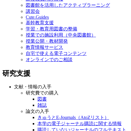
図書館を活用したアクティブラーニング
講習会
Cute.Guides
基幹教育支援
学習・教育用図書の整備
授業での施設利用（中央図書館）
授業公開・教材開発
教育情報サービス
自宅で使える電子コンテンツ
オンラインでのご相談
研究支援
文献・情報の入手
研究費での購入
図書
雑誌
論文の入手
きゅうとE-Journals（AtoZリスト）
本学の電子ジャーナル購読に関する情報
購読していないジャーナルのフルテキスト