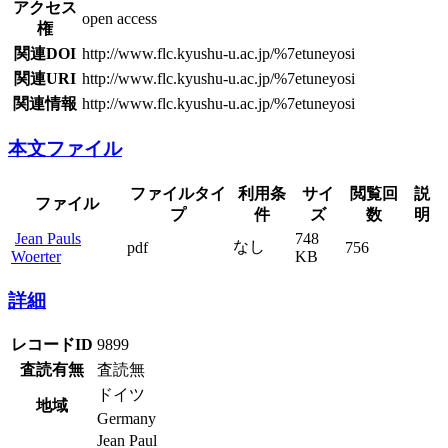
アクセス
open access
権
関連DOI
http://www.flc.kyushu-u.ac.jp/%7etuneyosi
関連URI
http://www.flc.kyushu-u.ac.jp/%7etuneyosi
関連情報
http://www.flc.kyushu-u.ac.jp/%7etuneyosi
本文ファイル
ファイルタイ
利用条
サイ
閲覧回
説
ファイル
プ
件
ズ
数
明
Jean Pauls
748
なし
pdf
756
Woerter
KB
詳細
レコードID
9899
査読有無
査読無
ドイツ
地域
Germany
Jean Paul