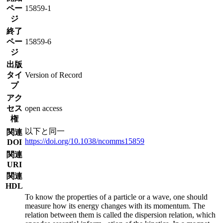
ペー
15859-1
ジ
終了
ペー
15859-6
ジ
出版
タイ
Version of Record
プ
アク
セス
open access
権
以下と同一
関連
https://doi.org/10.1038/ncomms15859
DOI
関連
URI
関連
HDL
To know the properties of a particle or a wave, one should
measure how its energy changes with its momentum. The
relation between them is called the dispersion relation, which