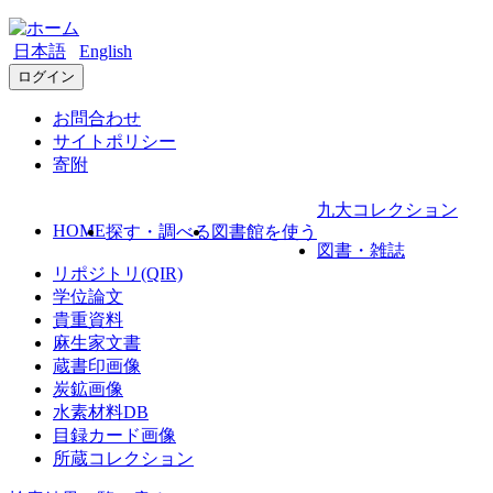
日本語
English
ログイン
お問合わせ
サイトポリシー
寄附
九大コレクション
HOME
探す・調べる
図書館を使う
図書・雑誌
リポジトリ(QIR)
学位論文
貴重資料
麻生家文書
蔵書印画像
炭鉱画像
水素材料DB
目録カード画像
所蔵コレクション