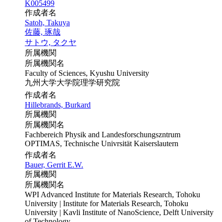
K005499
作成者名
Satoh, Takuya
佐藤, 琢哉
サトウ, タクヤ
所属機関
所属機関名
Faculty of Sciences, Kyushu University
九州大学大学院理学研究院
作成者名
Hillebrands, Burkard
所属機関
所属機関名
Fachbereich Physik and Landesforschungszntrum
OPTIMAS, Technische Univrsität Kaiserslautern
作成者名
Bauer, Gerrit E.W.
所属機関
所属機関名
WPI Advanced Institute for Materials Research, Tohoku
University | Institute for Materials Research, Tohoku
University | Kavli Institute of NanoScience, Delft University
of Technology