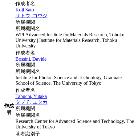
作成者名
Koji Sato
サトウ, コウジ
所属機関
所属機関名
WPI Advanced Institute for Materials Research, Tohoku
University | Institute for Materials Research, Tohoku
University
作成者名
Bossini, Davide
所属機関
所属機関名
Institute for Photon Science and Technology, Graduate
School of Science, The University of Tokyo
作成者名
Tabuchi, Yutaka
タブチ, ユタカ
作成
所属機関
者
所属機関名
Research Center for Advanced Science and Technology, The
University of Tokyo
著者識別子