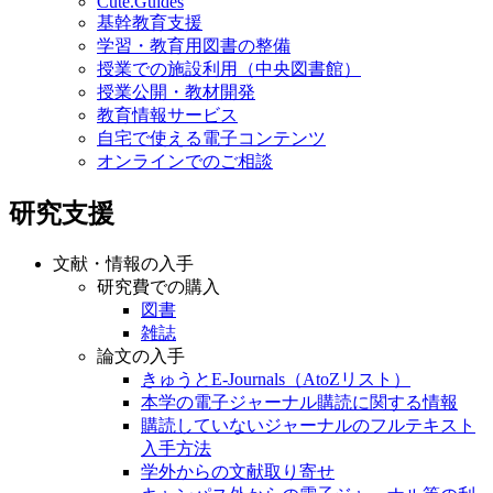
Cute.Guides
基幹教育支援
学習・教育用図書の整備
授業での施設利用（中央図書館）
授業公開・教材開発
教育情報サービス
自宅で使える電子コンテンツ
オンラインでのご相談
研究支援
文献・情報の入手
研究費での購入
図書
雑誌
論文の入手
きゅうとE-Journals（AtoZリスト）
本学の電子ジャーナル購読に関する情報
購読していないジャーナルのフルテキスト
入手方法
学外からの文献取り寄せ