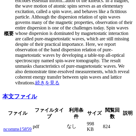
encodes essential inform
...
ation of the kinetics. In a magnet,
the wave motion of atomic spins serves as an elementary
excitation, called a spin wave, and behaves like a fictitious
particle. Although the dispersion relation of spin waves
governs many of the magnetic properties, observation of their
entire dispersion is one of the challenges today. Spin waves
whose dispersion is dominated by magnetostatic interaction
概要
are called pure-magnetostatic waves, which are still missing
despite of their practical importance. Here, we report
observation of the band dispersion relation of pure-
magnetostatic waves by developing a table-top all-optical
spectroscopy named spin-wave tomography. The result
unmasks characteristics of pure-magnetostatic waves. We
also demonstrate time-resolved measurements, which reveal
coherent energy transfer between spin waves and lattice
vibrations.
続きを見る
本文ファイル
ファイルタイ
利用条
閲覧回
ファイル
サイズ
説明
プ
件
数
998
なし
pdf
824
ncomms15859
KB