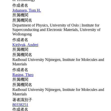
作成者名
Johansen, Tom H.
所属機関
所属機関名
Department of Physics, University of Oslo | Institute for
Superconducting and Electronic Materials, University of
Wollongong
作成者名
Kirilyuk, Andrei
所属機関
所属機関名
Radboud University Nijmegen, Institute for Molecules and
Materials
作成者名
Rasing, Theo
所属機関
所属機関名
Radboud University Nijmegen, Institute for Molecules and
Materials
著者識別子
80338251
作成者名