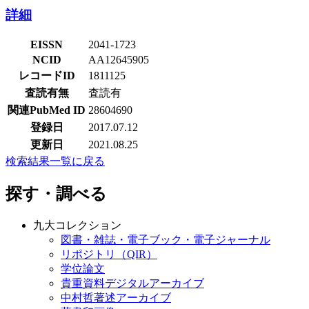
詳細
EISSN
2041-1723
NCID
AA12645905
レコードID
1811125
査読有無
査読有
関連PubMed ID
28604690
登録日
2017.07.12
更新日
2021.08.25
検索結果一覧に戻る
探す・調べる
九大コレクション
図書・雑誌・電子ブック・電子ジャーナル
リポジトリ（QIR）
学位論文
貴重資料デジタルアーカイブ
中村哲著述アーカイブ