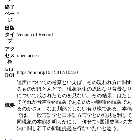
終了
ペー
5
ジ
出版
タイ
Version of Record
プ
アク
セス
open access
権
JaLC
https://doi.org/10.15017/10450
DOI
連声についての考察といえば、その現われ方に関す
るものがほとんどで、現象発生の原因なり背景なり
について成されたものを見ない。その結果、はたし
てそれが音声学的現象であるのか押韻論的現象であ
概要
るのかさえ、なお判然としない有り様である。本稿
では、一般言語学と日本語方言学との知見を利して
同現象の本態を明らかにし、併せて<国語史学>の方
法に関し若干の問題提起を行ないたいと思う。