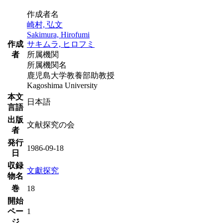
作成者名
崎村, 弘文
Sakimura, Hirofumi
作成
サキムラ, ヒロフミ
者
所属機関
所属機関名
鹿児島大学教養部助教授
Kagoshima University
本文
日本語
言語
出版
文献探究の会
者
発行
1986-09-18
日
収録
文獻探究
物名
巻
18
開始
ペー
1
ジ