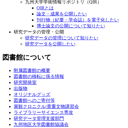
九州大学学術情報リポジトリ（QIR）
QIRとは
論文・成果を公開したい
刊行物（紀要・学会誌）を電子化したい
博士論文の公開について知りたい
研究データの管理・公開
研究データの管理について知りたい
研究データを公開したい
図書館について
附属図書館の概要
図書館の移転に係る情報
研究開発室
出版物
オリジナルグッズ
図書館へのご寄付等
展観クロニクル/貴重文物講習会
ライブラリーサイエンス専攻
研究データ管理支援部門
九州地区大学図書館協議会