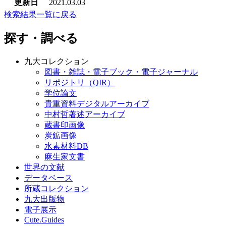
更新日
2021.03.03
検索結果一覧に戻る
探す・調べる
九大コレクション
図書・雑誌・電子ブック・電子ジャーナル
リポジトリ（QIR）
学位論文
貴重資料デジタルアーカイブ
中村哲著述アーカイブ
蔵書印画像
炭鉱画像
水素材料DB
麻生家文書
世界の文献
データベース
所蔵コレクション
九大出版物
電子展示
Cute.Guides