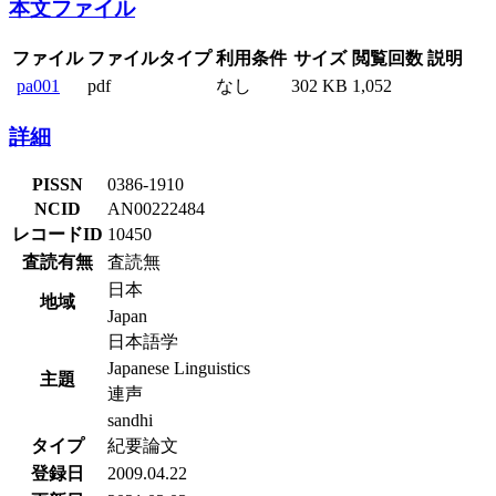
本文ファイル
ファイル
ファイルタイプ
利用条件
サイズ
閲覧回数
説明
pa001
pdf
なし
302 KB
1,052
詳細
PISSN
0386-1910
NCID
AN00222484
レコードID
10450
査読有無
査読無
日本
地域
Japan
日本語学
Japanese Linguistics
主題
連声
sandhi
タイプ
紀要論文
登録日
2009.04.22