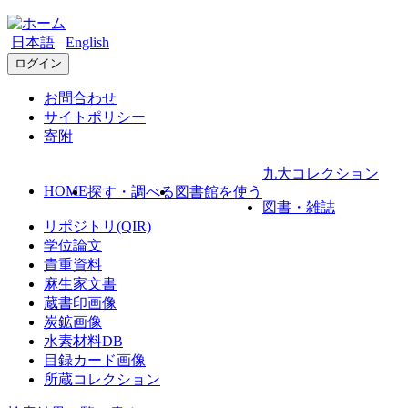
日本語
English
ログイン
お問合わせ
サイトポリシー
寄附
九大コレクション
HOME
探す・調べる
図書館を使う
図書・雑誌
リポジトリ(QIR)
学位論文
貴重資料
麻生家文書
蔵書印画像
炭鉱画像
水素材料DB
目録カード画像
所蔵コレクション