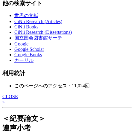
他の検索サイト
世界の文献
CiNii Research (Articles)
CiNii Books
CiNii Research (Dissertations)
国立国会図書館サーチ
Google
Google Scholar
Google Books
カーリル
利用統計
このページへのアクセス：11,024回
CLOSE
»
＜紀要論文＞
連声小考