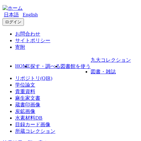
日本語
English
ログイン
お問合わせ
サイトポリシー
寄附
九大コレクション
HOME
探す・調べる
図書館を使う
図書・雑誌
リポジトリ(QIR)
学位論文
貴重資料
麻生家文書
蔵書印画像
炭鉱画像
水素材料DB
目録カード画像
所蔵コレクション