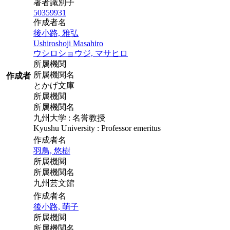
著者識別子
50359931
作成者名
後小路, 雅弘
Ushiroshoji Masahiro
ウシロショウジ, マサヒロ
所属機関
所属機関名
作成者
とかげ文庫
所属機関
所属機関名
九州大学 : 名誉教授
Kyushu University : Professor emeritus
作成者名
羽鳥, 悠樹
所属機関
所属機関名
九州芸文館
作成者名
後小路, 萌子
所属機関
所属機関名