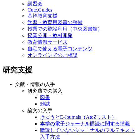
講習会
Cute.Guides
基幹教育支援
学習・教育用図書の整備
授業での施設利用（中央図書館）
授業公開・教材開発
教育情報サービス
自宅で使える電子コンテンツ
オンラインでのご相談
研究支援
文献・情報の入手
研究費での購入
図書
雑誌
論文の入手
きゅうとE-Journals（AtoZリスト）
本学の電子ジャーナル購読に関する情報
購読していないジャーナルのフルテキスト
入手方法