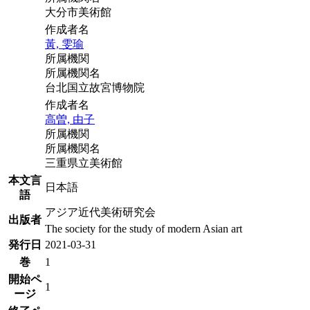
大分市美術館
作成者名
黃, 雯瑜
所属機関
所属機関名
台北国立故宮博物院
作成者名
高曽, 由子
所属機関
所属機関名
三重県立美術館
本文言
日本語
語
アジア近代美術研究会
出版者
The society for the study of modern Asian art
発行日
2021-03-31
巻
1
開始ペ
1
ージ