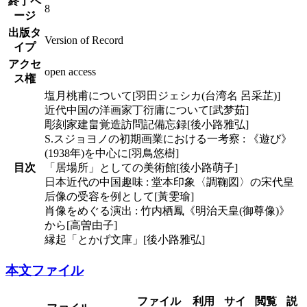
終了ペ
8
ージ
出版タ
Version of Record
イプ
アクセ
open access
ス権
塩月桃甫について[羽田ジェシカ(台湾名 呂采芷)]
近代中国の洋画家丁衍庸について[武梦茹]
彫刻家建畠覚造訪問記備忘録[後小路雅弘]
S.スジョヨノの初期画業における一考察 : 《遊び》
(1938年)を中心に[羽鳥悠樹]
目次
「居場所」としての美術館[後小路萌子]
日本近代の中国趣味 : 堂本印象〈調鞠図〉の宋代皇
后像の受容を例として[黃雯瑜]
肖像をめぐる演出 : 竹内栖鳳《明治天皇(御尊像)》
から[高曽由子]
縁起「とかげ文庫」[後小路雅弘]
本文ファイル
ファイル
利用
サイ
閲覧
説