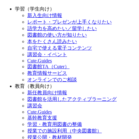
学習（学生向け）
新入生向け情報
レポート・プレゼンが上手くなりたい
語学力を高めたい／留学したい
図書館の使い方が知りたい
本をたくさん読みたい
自宅で使える電子コンテンツ
講習会・イベント
Cute.Guides
図書館TA（Cuter）
教育情報サービス
オンラインでのご相談
教育（教員向け）
新任教員向け情報
図書館を活用したアクティブラーニング
講習会
Cute.Guides
基幹教育支援
学習・教育用図書の整備
授業での施設利用（中央図書館）
授業公開・教材開発