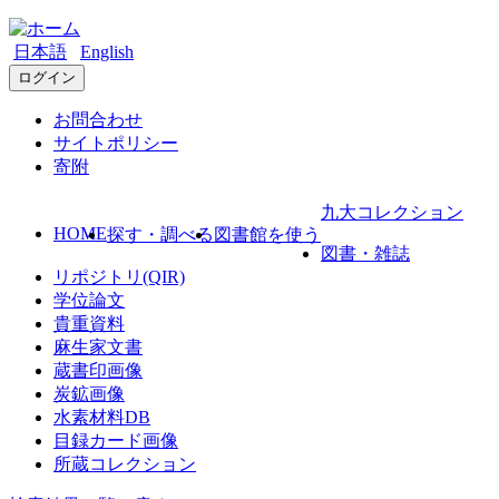
日本語
English
ログイン
お問合わせ
サイトポリシー
寄附
九大コレクション
HOME
探す・調べる
図書館を使う
図書・雑誌
リポジトリ(QIR)
学位論文
貴重資料
麻生家文書
蔵書印画像
炭鉱画像
水素材料DB
目録カード画像
所蔵コレクション