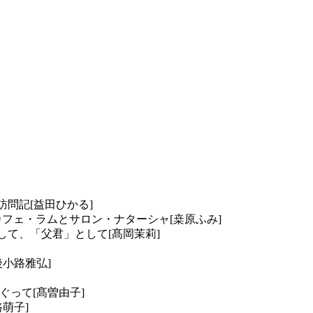
訪問記[益田ひかる]
フェ・ラムとサロン・ナターシャ[桒原ふみ]
して、「父君」として[髙岡茉莉]
小路雅弘]
って[髙曽由子]
萌子]