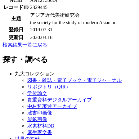
NCID
AA12753624
レコードID
2329445
アジア近代美術研究会
主題
the society for the study of modern Asian art
登録日
2019.07.31
更新日
2020.03.16
検索結果一覧に戻る
探す・調べる
九大コレクション
図書・雑誌・電子ブック・電子ジャーナル
リポジトリ（QIR）
学位論文
貴重資料デジタルアーカイブ
中村哲著述アーカイブ
蔵書印画像
炭鉱画像
水素材料DB
麻生家文書
世界の文献