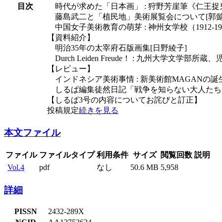
目次
時代が求めた「日本画」 : 狩野芳崖筆《仁王捉
藤島武二と「植民地」美術展覧会について[郭懿
中国女子美術教育の萌芽 : 神州女学校（1912-19
【資料紹介】
明治35年の太宰府石版画集[日野綾子]
Durch Leiden Freude！ : 九州大学文
【レビュー】
インドネシア美術事情 : 新美術館MAGANの誕生
しるぱ編集徒然日記「戦争を知らない大人たち」
【しるぱ3号の内容についてお詫びと訂正】
投稿規定
続きを見る
本文ファイル
ファイル
ファイルタイプ
利用条件
サイズ
閲覧回数
説明
Vol.4
pdf
なし
50.6 MB
5,958
詳細
PISSN
2432-289X