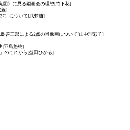
鬼図》に見る鑑画会の理想[竹下花]
萱]
27）について[武梦茄]
学部所蔵、児島善三郎による2点の肖像画について[山中理彩子]
[羽鳥悠樹]
のこれから[益田ひかる]