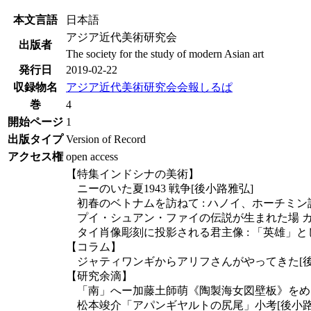
本文言語
日本語
アジア近代美術研究会
出版者
The society for the study of modern Asian art
発行日
2019-02-22
収録物名
アジア近代美術研究会会報しるぱ
巻
4
開始ページ
1
出版タイプ
Version of Record
アクセス権
open access
【特集インドシナの美術】
ニーのいた夏1943 戦争[後小路雅弘]
初春のベトナムを訪ねて : ハノイ、ホーチミン
プイ・シュアン・ファイの伝説が生まれた場 カ
タイ肖像彫刻に投影される君主像 : 「英雄」と
【コラム】
ジャティワンギからアリフさんがやってきた[後
【研究余滴】
「南」へー加藤土師萌《陶製海女図壁板》をめぐ
松本竣介「アパンギヤルトの尻尾」小考[後小路