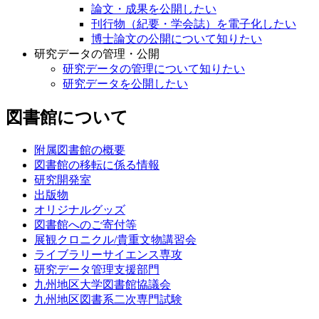
論文・成果を公開したい
刊行物（紀要・学会誌）を電子化したい
博士論文の公開について知りたい
研究データの管理・公開
研究データの管理について知りたい
研究データを公開したい
図書館について
附属図書館の概要
図書館の移転に係る情報
研究開発室
出版物
オリジナルグッズ
図書館へのご寄付等
展観クロニクル/貴重文物講習会
ライブラリーサイエンス専攻
研究データ管理支援部門
九州地区大学図書館協議会
九州地区図書系二次専門試験