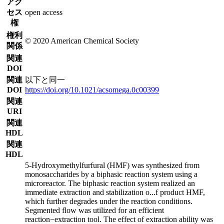
アク
セス
open access
権
権利
© 2020 American Chemical Society
関係
関連
DOI
関連
以下と同一
DOI
https://doi.org/10.1021/acsomega.0c00399
関連
URI
関連
HDL
関連
HDL
5-Hydroxymethylfurfural (HMF) was synthesized from
monosaccharides by a biphasic reaction system using a
microreactor. The biphasic reaction system realized an
immediate extraction and stabilization o
...
f product HMF,
which further degrades under the reaction conditions.
Segmented flow was utilized for an efficient
reaction−extraction tool. The effect of extraction ability was