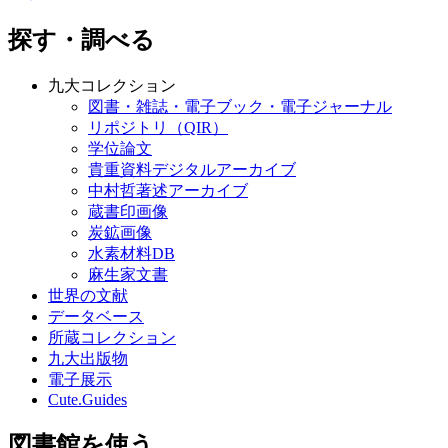
探す・調べる
九大コレクション
図書・雑誌・電子ブック・電子ジャーナル
リポジトリ（QIR）
学位論文
貴重資料デジタルアーカイブ
中村哲著述アーカイブ
蔵書印画像
炭鉱画像
水素材料DB
麻生家文書
世界の文献
データベース
所蔵コレクション
九大出版物
電子展示
Cute.Guides
図書館を使う