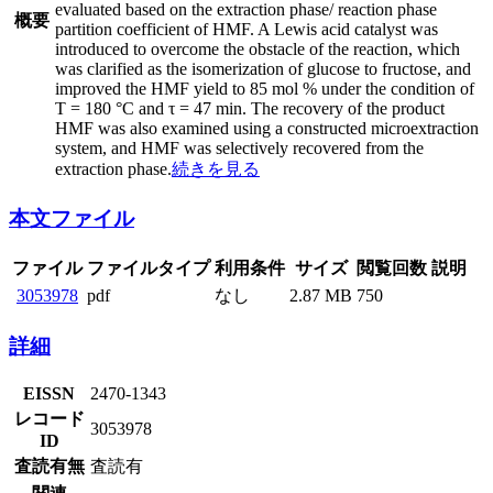
evaluated based on the extraction phase/ reaction phase
概要
partition coefficient of HMF. A Lewis acid catalyst was
introduced to overcome the obstacle of the reaction, which
was clarified as the isomerization of glucose to fructose, and
improved the HMF yield to 85 mol % under the condition of
T = 180 °C and τ = 47 min. The recovery of the product
HMF was also examined using a constructed microextraction
system, and HMF was selectively recovered from the
extraction phase.
続きを見る
本文ファイル
ファイル
ファイルタイプ
利用条件
サイズ
閲覧回数
説明
3053978
pdf
なし
2.87 MB
750
詳細
EISSN
2470-1343
レコード
3053978
ID
査読有無
査読有