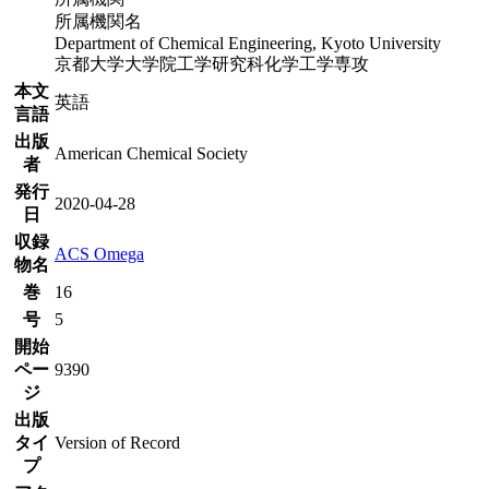
所属機関名
Department of Chemical Engineering, Kyoto University
京都大学大学院工学研究科化学工学専攻
本文
英語
言語
出版
American Chemical Society
者
発行
2020-04-28
日
収録
ACS Omega
物名
巻
16
号
5
開始
ペー
9390
ジ
出版
タイ
Version of Record
プ