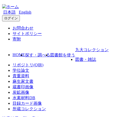
日本語
English
ログイン
お問合わせ
サイトポリシー
寄附
九大コレクション
HOME
探す・調べる
図書館を使う
図書・雑誌
リポジトリ(QIR)
学位論文
貴重資料
麻生家文書
蔵書印画像
炭鉱画像
水素材料DB
目録カード画像
所蔵コレクション