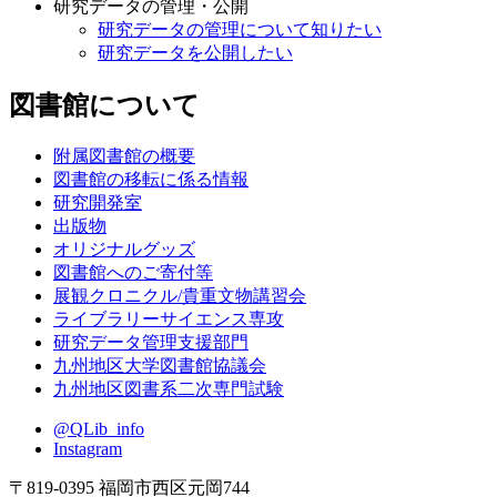
研究データの管理・公開
研究データの管理について知りたい
研究データを公開したい
図書館について
附属図書館の概要
図書館の移転に係る情報
研究開発室
出版物
オリジナルグッズ
図書館へのご寄付等
展観クロニクル/貴重文物講習会
ライブラリーサイエンス専攻
研究データ管理支援部門
九州地区大学図書館協議会
九州地区図書系二次専門試験
@QLib_info
Instagram
〒819-0395 福岡市西区元岡744