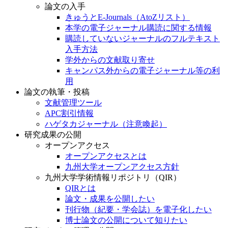
論文の入手
きゅうとE-Journals（AtoZリスト）
本学の電子ジャーナル購読に関する情報
購読していないジャーナルのフルテキスト
入手方法
学外からの文献取り寄せ
キャンパス外からの電子ジャーナル等の利
用
論文の執筆・投稿
文献管理ツール
APC割引情報
ハゲタカジャーナル（注意喚起）
研究成果の公開
オープンアクセス
オープンアクセスとは
九州大学オープンアクセス方針
九州大学学術情報リポジトリ（QIR）
QIRとは
論文・成果を公開したい
刊行物（紀要・学会誌）を電子化したい
博士論文の公開について知りたい