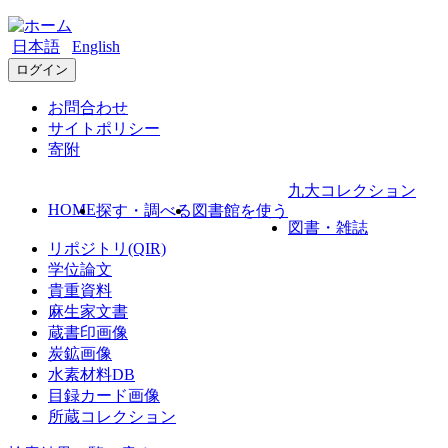
日本語
English
ログイン
お問合わせ
サイトポリシー
寄附
九大コレクション
HOME
探す・調べる
図書館を使う
図書・雑誌
リポジトリ(QIR)
学位論文
貴重資料
麻生家文書
蔵書印画像
炭鉱画像
水素材料DB
目録カード画像
所蔵コレクション