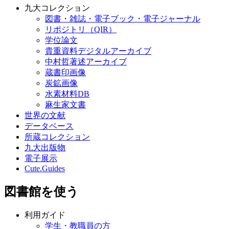
九大コレクション
図書・雑誌・電子ブック・電子ジャーナル
リポジトリ（QIR）
学位論文
貴重資料デジタルアーカイブ
中村哲著述アーカイブ
蔵書印画像
炭鉱画像
水素材料DB
麻生家文書
世界の文献
データベース
所蔵コレクション
九大出版物
電子展示
Cute.Guides
図書館を使う
利用ガイド
学生・教職員の方